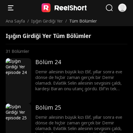
Ana Sayfa
/
Işığın Girdiği Yer
/
Tüm Bölümler
Işığın Girdiği Yer Tüm Bölümler
31
Bölümler
Bölüm 24
Demir ailesinin büyük kızı Elif, yıllar sonra eve
dönse de hiçbir zaman gerçek bir Demir
olamadı. Evlatlık Selin ailesinin sevgisini çaldı,
kardeşi Baran onu utanç gördü. Elif’in tek
dayanağı ise nişanlısı Mert'ti. Fakat Mert’in
ihaneti ve Selin'in oyunları Elif’i mahvetti. Nişanı
bozup köylere öğretmenlik yapmaya giden
Bölüm 25
Elif, orada üniversite arkadaşı Deniz’le gerçek
sevgiyi buldu. Yıllar sonra pişmanlıkla geri
Demir ailesinin büyük kızı Elif, yıllar sonra eve
dönen Mert ve Demir ailesi, Elif’in kararlı kalbi
dönse de hiçbir zaman gerçek bir Demir
karşısında hiçbir şans bulamadı. Çünkü Elif,
olamadı. Evlatlık Selin ailesinin sevgisini çaldı,