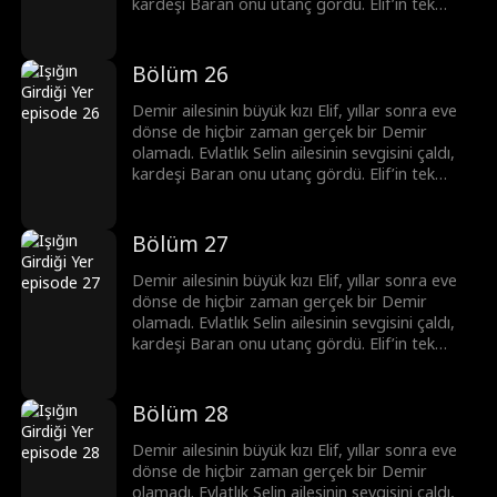
kendi elleriyle yıkıntıya dönmüş hayatını
kardeşi Baran onu utanç gördü. Elif’in tek
yıldızlara ve denizlere çevirmeyi seçmişti.
dayanağı ise nişanlısı Mert'ti. Fakat Mert’in
ihaneti ve Selin'in oyunları Elif’i mahvetti. Nişanı
bozup köylere öğretmenlik yapmaya giden
Bölüm 26
Elif, orada üniversite arkadaşı Deniz’le gerçek
sevgiyi buldu. Yıllar sonra pişmanlıkla geri
Demir ailesinin büyük kızı Elif, yıllar sonra eve
dönen Mert ve Demir ailesi, Elif’in kararlı kalbi
dönse de hiçbir zaman gerçek bir Demir
karşısında hiçbir şans bulamadı. Çünkü Elif,
olamadı. Evlatlık Selin ailesinin sevgisini çaldı,
kendi elleriyle yıkıntıya dönmüş hayatını
kardeşi Baran onu utanç gördü. Elif’in tek
yıldızlara ve denizlere çevirmeyi seçmişti.
dayanağı ise nişanlısı Mert'ti. Fakat Mert’in
ihaneti ve Selin'in oyunları Elif’i mahvetti. Nişanı
bozup köylere öğretmenlik yapmaya giden
Bölüm 27
Elif, orada üniversite arkadaşı Deniz’le gerçek
sevgiyi buldu. Yıllar sonra pişmanlıkla geri
Demir ailesinin büyük kızı Elif, yıllar sonra eve
dönen Mert ve Demir ailesi, Elif’in kararlı kalbi
dönse de hiçbir zaman gerçek bir Demir
karşısında hiçbir şans bulamadı. Çünkü Elif,
olamadı. Evlatlık Selin ailesinin sevgisini çaldı,
kendi elleriyle yıkıntıya dönmüş hayatını
kardeşi Baran onu utanç gördü. Elif’in tek
yıldızlara ve denizlere çevirmeyi seçmişti.
dayanağı ise nişanlısı Mert'ti. Fakat Mert’in
ihaneti ve Selin'in oyunları Elif’i mahvetti. Nişanı
bozup köylere öğretmenlik yapmaya giden
Bölüm 28
Elif, orada üniversite arkadaşı Deniz’le gerçek
sevgiyi buldu. Yıllar sonra pişmanlıkla geri
Demir ailesinin büyük kızı Elif, yıllar sonra eve
dönen Mert ve Demir ailesi, Elif’in kararlı kalbi
dönse de hiçbir zaman gerçek bir Demir
karşısında hiçbir şans bulamadı. Çünkü Elif,
olamadı. Evlatlık Selin ailesinin sevgisini çaldı,