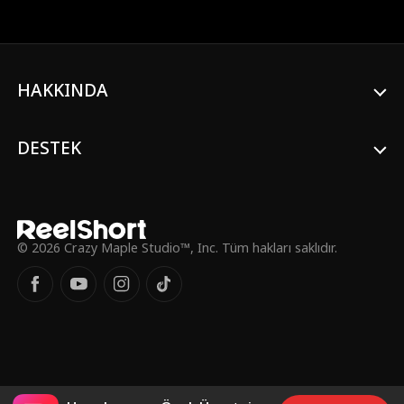
karşısında hiçbir şans bulamadı. Çünkü Elif,
kendi elleriyle yıkıntıya dönmüş hayatını
yıldızlara ve denizlere çevirmeyi seçmişti.
HAKKINDA
DESTEK
© 2026 Crazy Maple Studio™, Inc. Tüm hakları saklıdır.