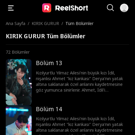
Ana Sayfa
/
KIRIK GURUR
/
Tüm Bölümler
KIRIK GURUR Tüm Bölümler
72
Bölümler
Bölüm 13
Kızılyurtlu Yılmaz Ailesi'nin büyük kızı İdil,
nişanlısı Ahmet "kız kankası" Derya'nın yatak
altına saklanarak özel anlarını kaydetmesine
göz yumunca sinirlenir. Ahmet, İdil'i
abartmakla ve arkadaşlarını kabul etmemekle
suçlar. Ahmet'in ebeveynlerinin yalvarmaları
üzerine İdil, ona son bir şans verir. Ancak
Bölüm 14
Ahmet daha da ileri giderek, arkadaşlarıyla
birlikte İdil'e hakaret edip onu baskı altına
Kızılyurtlu Yılmaz Ailesi'nin büyük kızı İdil,
almaya başlar. Ta ki İdil'in gerçek kimliğini ve
nişanlısı Ahmet "kız kankası" Derya'nın yatak
çoktan Kızılyurt'un en güçlüsü olan Şahin
altına saklanarak özel anlarını kaydetmesine