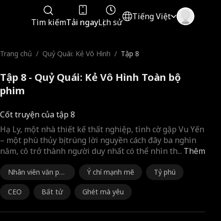
Tiếng Việt
Tìm kiếm
Tải ngay
Lịch sử
Trang chủ
/
Quỷ Quái: Kẻ Vô Hình
/
Tập 8
Tập 8 - Quỷ Quái: Kẻ Vô Hình Toàn bộ
phim
Cốt truyện của tập 8
Hạ Ly, một nhà thiết kế thất nghiệp, tình cờ gặp Vu Yến
– một phù thủy bị trúng lời nguyền cách đây ba nghìn
năm, cô trở thành người duy nhất có thể nhìn th
...
Thêm
Nhân viên văn ph
Ý chí mạnh mẽ
Tỷ phú
òng
CEO
Bất tử
Ghét mà yêu