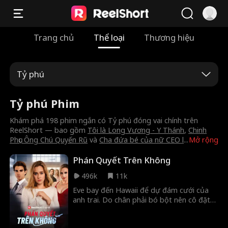
Trang chủ
Thể loại
Thương hiệu
Tỷ phú
Tỷ phú Phim
Khám phá 198 phim ngắn có Tỷ phú đóng vai chính trên
ReelShort — bao gồm
Tôi là Long Vương - Y Thánh
,
Chinh
Phục Ông Chú Quyến Rũ
và
Cha đứa bé của nữ CEO l
...
Mở rộng
Phán Quyết Trên Không
496k
11k
Eve bay đến Hawaii để dự đám cưới của
anh trai. Do chân phải bó bột nên cô đặt
một chiếc ghế rộng hơn. Trên chuyến bay,
một người phụ nữ khó chịu cùng cậu con