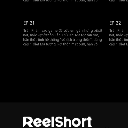
cấp 1 diệt Ma tướng. Rời thôn mất buff, hắn vô
cấp 1 diệt 
tình khiến đồng đội gánh team, tiến thẳng đến
tình khiến 
vương thành.
vương thàn
EP 21
EP 22
Trần Phàm vào game để cứu em gái nhưng bị bắt
Trần Phàm 
nạt, mắc kẹt ở thôn Tân Thủ. Khi Ma tộc tàn sát,
nạt, mắc kẹ
hắn thức tỉnh hệ thống "vô địch trong thôn", dùng
hắn thức tỉ
cấp 1 diệt Ma tướng. Rời thôn mất buff, hắn vô
cấp 1 diệt 
tình khiến đồng đội gánh team, tiến thẳng đến
tình khiến 
vương thành.
vương thàn