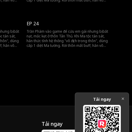
f, hắn vô
cấp 1 diệt Ma tướng. Rời thôn mất buff, hắn vô
hẳng đến
tình khiến đồng đội gánh team, tiến thẳng đến
vương thành.
EP 24
hưng bị bắt
Trần Phàm vào game để cứu em gái nhưng bị bắt
c tàn sát,
nạt, mắc kẹt ở thôn Tân Thủ. Khi Ma tộc tàn sát,
 thôn", dùng
hắn thức tỉnh hệ thống "vô địch trong thôn", dùng
f, hắn vô
cấp 1 diệt Ma tướng. Rời thôn mất buff, hắn vô
hẳng đến
tình khiến đồng đội gánh team, tiến thẳng đến
vương thành.
Tải ngay
Tải ngay