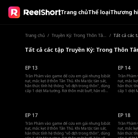
Trang chủ
Thể loại
Thương h
Trang chủ
/
Truyền Kỳ: Trong Thôn Tân
/
Tất cả các 
Thủ Ta Vô Địch, Ra Ngoài T
a Là Kẻ Ăn Hại
Tất cả các tập Truyền Kỳ: Trong Thôn Tâ
EP 13
EP 14
Trần Phàm vào game để cứu em gái nhưng bị bắt
Trần Phàm 
nạt, mắc kẹt ở thôn Tân Thủ. Khi Ma tộc tàn sát,
nạt, mắc kẹ
hắn thức tỉnh hệ thống "vô địch trong thôn", dùng
hắn thức tỉ
cấp 1 diệt Ma tướng. Rời thôn mất buff, hắn vô
cấp 1 diệt 
tình khiến đồng đội gánh team, tiến thẳng đến
tình khiến 
vương thành.
vương thàn
EP 17
EP 18
Trần Phàm vào game để cứu em gái nhưng bị bắt
Trần Phàm 
nạt, mắc kẹt ở thôn Tân Thủ. Khi Ma tộc tàn sát,
nạt, mắc kẹ
hắn thức tỉnh hệ thống "vô địch trong thôn", dùng
hắn thức tỉ