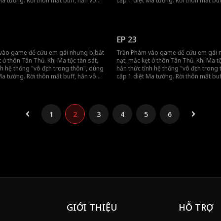
Ma tướng. Rời thôn mất buff, hắn vô
cấp 1 diệt Ma tướng. Rời thôn mất buf
đồng đội gánh team, tiến thẳng đến
tình khiến đồng đội gánh team, tiến t
h.
vương thành.
EP 23
vào game để cứu em gái nhưng bị bắt
Trần Phàm vào game để cứu em gái n
t ở thôn Tân Thủ. Khi Ma tộc tàn sát,
nạt, mắc kẹt ở thôn Tân Thủ. Khi Ma tộ
nh hệ thống "vô địch trong thôn", dùng
hắn thức tỉnh hệ thống "vô địch trong
Ma tướng. Rời thôn mất buff, hắn vô
cấp 1 diệt Ma tướng. Rời thôn mất buf
đồng đội gánh team, tiến thẳng đến
tình khiến đồng đội gánh team, tiến t
h.
vương thành.
1
2
3
4
5
6
GIỚI THIỆU
HỖ TRỢ