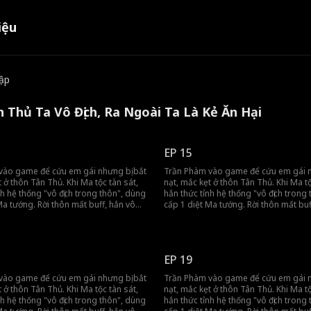
iệu
tập
n Thủ Ta Vô Địch, Ra Ngoài Ta Là Kẻ Ăn Hại
EP 15
vào game để cứu em gái nhưng bị bắt
Trần Phàm vào game để cứu em gái n
t ở thôn Tân Thủ. Khi Ma tộc tàn sát,
nạt, mắc kẹt ở thôn Tân Thủ. Khi Ma tộ
nh hệ thống "vô địch trong thôn", dùng
hắn thức tỉnh hệ thống "vô địch trong
Ma tướng. Rời thôn mất buff, hắn vô
cấp 1 diệt Ma tướng. Rời thôn mất buf
đồng đội gánh team, tiến thẳng đến
tình khiến đồng đội gánh team, tiến t
h.
vương thành.
EP 19
vào game để cứu em gái nhưng bị bắt
Trần Phàm vào game để cứu em gái n
t ở thôn Tân Thủ. Khi Ma tộc tàn sát,
nạt, mắc kẹt ở thôn Tân Thủ. Khi Ma tộ
nh hệ thống "vô địch trong thôn", dùng
hắn thức tỉnh hệ thống "vô địch trong