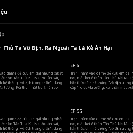
iệu
tập
n Thủ Ta Vô Địch, Ra Ngoài Ta Là Kẻ Ăn Hại
EP 51
vào game để cứu em gái nhưng bị bắt
Trần Phàm vào game để cứu em gái n
t ở thôn Tân Thủ. Khi Ma tộc tàn sát,
nạt, mắc kẹt ở thôn Tân Thủ. Khi Ma tộ
nh hệ thống "vô địch trong thôn", dùng
hắn thức tỉnh hệ thống "vô địch trong
Ma tướng. Rời thôn mất buff, hắn vô
cấp 1 diệt Ma tướng. Rời thôn mất buf
đồng đội gánh team, tiến thẳng đến
tình khiến đồng đội gánh team, tiến t
h.
vương thành.
EP 55
vào game để cứu em gái nhưng bị bắt
Trần Phàm vào game để cứu em gái n
t ở thôn Tân Thủ. Khi Ma tộc tàn sát,
nạt, mắc kẹt ở thôn Tân Thủ. Khi Ma tộ
nh hệ thống "vô địch trong thôn", dùng
hắn thức tỉnh hệ thống "vô địch trong