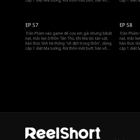
cấp 1 diệt Ma tướng. Rời thôn mất buff, hắn vô
cấp 1 diệt 
tình khiến đồng đội gánh team, tiến thẳng đến
tình khiến 
vương thành.
vương thàn
EP 57
EP 58
Trần Phàm vào game để cứu em gái nhưng bị bắt
Trần Phàm 
nạt, mắc kẹt ở thôn Tân Thủ. Khi Ma tộc tàn sát,
nạt, mắc kẹ
hắn thức tỉnh hệ thống "vô địch trong thôn", dùng
hắn thức tỉ
cấp 1 diệt Ma tướng. Rời thôn mất buff, hắn vô
cấp 1 diệt 
tình khiến đồng đội gánh team, tiến thẳng đến
tình khiến 
vương thành.
vương thàn