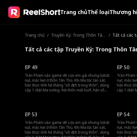
Trang chủ
Thể loại
Thương h
Trang chủ
/
Truyền Kỳ: Trong Thôn Tân
/
Tất cả các 
Thủ Ta Vô Địch, Ra Ngoài T
a Là Kẻ Ăn Hại
Tất cả các tập Truyền Kỳ: Trong Thôn Tâ
EP 49
EP 50
Trần Phàm vào game để cứu em gái nhưng bị bắt
Trần Phàm 
nạt, mắc kẹt ở thôn Tân Thủ. Khi Ma tộc tàn sát,
nạt, mắc kẹ
hắn thức tỉnh hệ thống "vô địch trong thôn", dùng
hắn thức tỉ
cấp 1 diệt Ma tướng. Rời thôn mất buff, hắn vô
cấp 1 diệt 
tình khiến đồng đội gánh team, tiến thẳng đến
tình khiến 
vương thành.
vương thàn
EP 53
EP 54
Trần Phàm vào game để cứu em gái nhưng bị bắt
Trần Phàm 
nạt, mắc kẹt ở thôn Tân Thủ. Khi Ma tộc tàn sát,
nạt, mắc kẹ
hắn thức tỉnh hệ thống "vô địch trong thôn", dùng
hắn thức tỉ