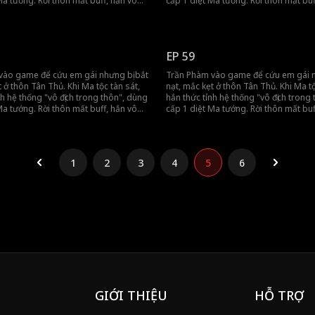
Ma tướng. Rời thôn mất buff, hắn vô
cấp 1 diệt Ma tướng. Rời thôn mất buf
đồng đội gánh team, tiến thẳng đến
tình khiến đồng đội gánh team, tiến t
h.
vương thành.
EP 59
vào game để cứu em gái nhưng bị bắt
Trần Phàm vào game để cứu em gái n
t ở thôn Tân Thủ. Khi Ma tộc tàn sát,
nạt, mắc kẹt ở thôn Tân Thủ. Khi Ma tộ
nh hệ thống "vô địch trong thôn", dùng
hắn thức tỉnh hệ thống "vô địch trong
Ma tướng. Rời thôn mất buff, hắn vô
cấp 1 diệt Ma tướng. Rời thôn mất buf
đồng đội gánh team, tiến thẳng đến
tình khiến đồng đội gánh team, tiến t
h.
vương thành.
1
2
3
4
5
6
GIỚI THIỆU
HỖ TRỢ