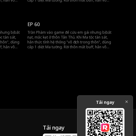
f, hắn vô
cấp 1 diệt Ma tướng. Rời thôn mất buff, hắn vô
hẳng đến
tình khiến đồng đội gánh team, tiến thẳng đến
vương thành.
EP 60
hưng bị bắt
Trần Phàm vào game để cứu em gái nhưng bị bắt
c tàn sát,
nạt, mắc kẹt ở thôn Tân Thủ. Khi Ma tộc tàn sát,
 thôn", dùng
hắn thức tỉnh hệ thống "vô địch trong thôn", dùng
f, hắn vô
cấp 1 diệt Ma tướng. Rời thôn mất buff, hắn vô
hẳng đến
tình khiến đồng đội gánh team, tiến thẳng đến
vương thành.
Tải ngay
Tải ngay