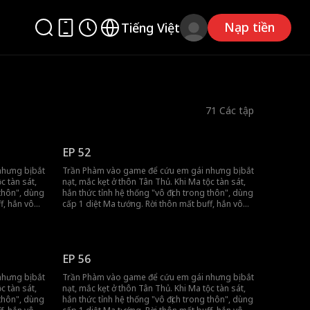
Nạp tiền
Tiếng Việt
71
Các tập
EP 52
hưng bị bắt
Trần Phàm vào game để cứu em gái nhưng bị bắt
c tàn sát,
nạt, mắc kẹt ở thôn Tân Thủ. Khi Ma tộc tàn sát,
 thôn", dùng
hắn thức tỉnh hệ thống "vô địch trong thôn", dùng
f, hắn vô
cấp 1 diệt Ma tướng. Rời thôn mất buff, hắn vô
hẳng đến
tình khiến đồng đội gánh team, tiến thẳng đến
vương thành.
EP 56
hưng bị bắt
Trần Phàm vào game để cứu em gái nhưng bị bắt
c tàn sát,
nạt, mắc kẹt ở thôn Tân Thủ. Khi Ma tộc tàn sát,
 thôn", dùng
hắn thức tỉnh hệ thống "vô địch trong thôn", dùng