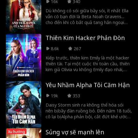
16k
340
Dù không có sói giữa bầy sói, ít nhất Ella
vẫn có bạn đời là Beta Noah Gravens...
cho đến khi cô bắt quả tang hắn ngoại
tình với tình địch Ava. Đau khổ, Ella ngã
vào vòng tay của anh trai Noah là Liam
Thiên Kim Hacker Phản Đòn
Gravens. Anh là Alpha mới trở về của Bầy
Trăng Lưỡi liềm, người đã yêu cô từ thuở
8.6k
267
bé và biết rõ cô là bạn đời định mệnh của
mình. Giữa những kẻ ghen ghét, tình cũ
Kiếp trước, thiên kim Emily là một hacker
hằn học và hai thế giới chia cắt, liệu Ella và
thiên tài. Tại một cuộc thi toàn cầu, thiên
Liam có thể bảo vệ được tình yêu định
kim giả Olivia vu khống Emily đạo nhái,
mệnh này?
khiến danh tiếng cô tiêu tan. Gia đình tin
lời dối trá đó và đuổi cô khỏi nhà. Cuối
Yêu Nhầm Alpha Tôi Căm Hận
cùng, cô bị Olivia sát hại. Trùng sinh một
đời, Emily không chỉ ân đoạn nghĩa tuyệt
19k
353
với gia đình mù quáng kia, mà còn vả mặt
thiên kim giả Olivia, kẻ dám vu khống cô
Daisy Storm sinh ra không thể hóa sói
đạo nhái.
nên bị bầy đàn ruồng bỏ. Đến năm 18 tuổi,
cô lại bị Alpha phản bội, cắt đứt khế ước
bạn đời và đưa kẻ bắt nạt cô làm Luna.
Sáu tháng sau, mẹ cô qua đời bí ẩn, buộc
Sủng vợ sẽ mạnh lên
Xu hướng
Daisy đối mặt với Alpha mới là Nolan