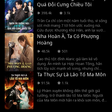
Quá Đỗi Cưng Chiều Tôi
398.4k
3.1k
Trần Ca chỉ còn một năm tuổi thọ, vì sống
sót mới mang 7 tờ hôn ước xuống núi.
Cứu được Khương Khả Hân, anh lại vướng
vào ân oán quyền quý. Nhờ 7 vị sư tỷ
Nha Hoàn À, Ta Có Phượng
quyền lực chống lưng, anh thể hiện y
Hoàng
thuật và võ công tuyệt đỉnh tung hoành
đô thị, lật ngược thế cờ, cùng người đẹp
48.5k
501
kiêu ngạo bước lên đỉnh cao.
Cao thủ tột đỉnh Alaric giả làm kẻ vô
dụng. Ẩn mình tại Hợp Hoan Tông, hắn
tích lũy sức mạnh vô song, nhưng chỉ
người mang Tiên Thiên Linh Thể mới có
Ta Thực Sự Là Lão Tổ Ma Môn
thể giải ấn. Hắn vẫn luôn tìm kiếm người
con gái ấy. Trong khi đó, Thánh nữ
91.5k
1.1k
Eleanor lại chính là người sở hữu Tiên
Lý Phàm xuyên không đến thế giới giả
Thiên Linh Thể, nhưng cô chỉ muốn tìm
tưởng, trở thành lão tổ Ma Môn. Người
một đạo lữ bù nhìn nên đã giả làm nha
của Ma Môn mời hắn ra khỏi sơn môn, đối
hoàn để tiếp cận Alaric. Tại Đại điển Đạo
đầu với tiên tông chính đạo kéo đến thảo
lữ, Ma tông bất ngờ tập kích. Con gà
phạt. Nhưng Lý Phàm phát hiện mình
cưng của Alaric liền biến thành Thượng