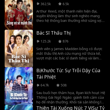
Fenrir, kẻ nghi đã hại chết mẹ cô. Nhưng
362.5k
6.5k
giữa họ lại xuất hiện một liên kết định
mệnh không thể lý giải.
Arthur Reed, một thanh niên hiện đại,
xuyên không làm thư sinh nghèo mang
theo hệ thống ban thưởng nhờ sủng vợ.
Anh cưới cặp song sinh, diệt ác bá và thổ
phỉ, rồi đính hôn với Nữ công tước Sibly.
Bác Sĩ Thấu Thị
Tại kinh thành, anh cứu mạng Thái hậu,
phá tan âm mưu ngoại bang và giúp Nữ
125.2k
876
đế hạ gục Nhiếp chính vương. Cuối cùng,
anh chối bỏ quyền lực, lui về ở ẩn bình yên
Sinh viên y James Madden bỗng có được
bên các thê tử.
mắt thấu thị! Anh cứu mạng nữ thừa kế,
vượt mặt các bác sĩ danh tiếng và làm
giàu từ đồ cổ, chứng khoán. Luôn bảo vệ
bạn bè và xả thân cứu mỹ nhân, hãy cùng
Bị Khước Từ: Sự Trỗi Dậy Của
xem chàng trai tay trắng này vươn lên
Tài Phiệt
đỉnh cao và chinh phục thế giới ra sao!
64.7k
508
Sau buổi hẹn thảm họa, Ryan kích hoạt Hệ
Thống Gái Ngổ Ngáo: giành tình cảm của
họ để nhận thưởng. Khối tài sản khổng lồ
đang chờ phía trước!
Thiên Tài Xuống Núi: 7 Vị Sư Tỷ