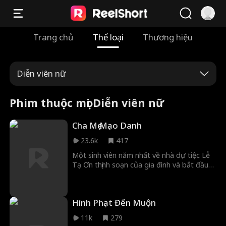
Trang chủ
Thể loại
Thương hiệu
Diễn viên nữ
Phim thuộc mọi Diễn viên nữ
Cha Mẹ Mạo Danh
23.6k
417
Một sinh viên năm nhất về nhà dự tiệc Lễ
Tạ Ơn thịnh soạn của gia đình và bắt đầu
nghi ngờ có điều gì đó rất bất thường ở
bố mẹ mình.
Hình Phạt Đến Muộn
11k
279