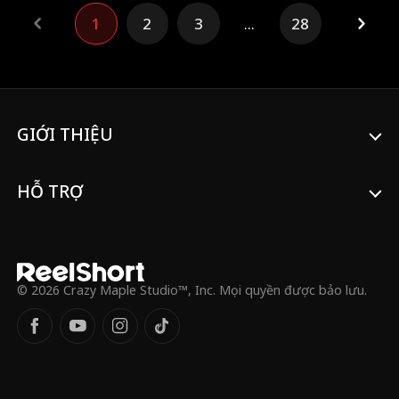
cướp luôn bạn trai của cô. Tan vỡ và bị tổn
1
2
3
...
28
thương, Ivy tìm đến người bạn thanh mai
trúc mã - chàng đội trưởng bóng bầu dục
Blake. Liệu cô có thể giành lại ánh hào
quang và chính mình?
GIỚI THIỆU
HỖ TRỢ
© 2026 Crazy Maple Studio™, Inc. Mọi quyền được bảo lưu.