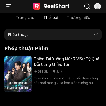
Trang chủ
Thể loại
Thương hiệu
Phép thuật
Phép thuật Phim
Thiên Tài Xuống Núi: 7 Vị Sư Tỷ Quá
Đỗi Cưng Chiều Tôi
399.3k
3.1k
Trần Ca chỉ còn một năm tuổi thọ, vì sống
sót mới mang 7 tờ hôn ước xuống núi.
Cứu được Khương Khả Hân, anh lại vướng
vào ân oán quyền quý. Nhờ 7 vị sư tỷ
quyền lực chống lưng, anh thể hiện y thuật
và võ công tuyệt đỉnh tung hoành đô thị,
lật ngược thế cờ, cùng người đẹp kiêu