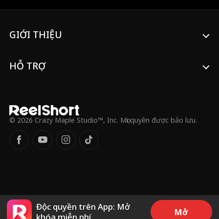
ngạo bước lên đỉnh cao.
GIỚI THIỆU
HỖ TRỢ
© 2026 Crazy Maple Studio™, Inc. Mọi quyền được bảo lưu.
Độc quyền trên App: Mở
Mở
khóa miễn phí