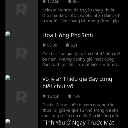
122.6k
865
Celeste Monroe đã truyền dạy y thuật
cho nhà Bancroft. Lão phu nhân Bancroft
trước lúc lâm chung rất mong được gặp
Celeste. Thế nhưng, đám con cháu lại tỏ
ra bất kính, mượn danh ông Bancroft để
Hoa Hồng Phục Sinh
chèn ép cô, mà không hề hay biết chính
ông ta đã học mọi thứ từ cô!
53.3k
521
Con trai của gia tộc giàu nhất đã hôn mê
ba năm. Những danh y giỏi nhất cũng
đành bất lực. Rồi cô xuất hiện—một nữ
ăn mày bẩn thỉu. Họ cười nhạo. Họ khinh bỉ.
Đao kiếm tuốt trần. Cô không chút nao
Vô lý à? Thiếu gia đây cũng
núng. Một cử động. Một cái chạm. Cả
biết chút võ
phòng chìm vào tĩnh lặng. 'Chuẩn bị bồn
tắm. Nước nóng. Rải kín cánh hoa hồng.
187.5k
1.4k
Còn cậu trai trẻ đẹp đó?' Cô chỉ vào
người thừa kế. 'Mang cậu ta đến cho tôi.'
Dustin Curran luôn bị xem như người
thừa, bị gửi về quê từ nhỏ trong khi cha
mẹ cưng chiều con nuôi. Sau khi ông mất,
anh bị đẩy vào Phái Thanh Phong tu
Tình Yêu Ở Ngay Trước Mắt
luyện. Bỗng cha mẹ ép anh cưới Linda