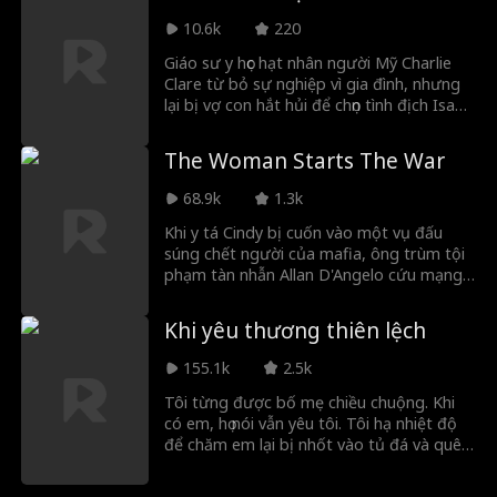
giác mạc của cậu bé để bịt đầu mối,
10.6k
220
Memi tỉnh lại một cách kỳ diệu và lao đi
cứu con.
Giáo sư y học hạt nhân người Mỹ Charlie
Clare từ bỏ sự nghiệp vì gia đình, nhưng
lại bị vợ con hắt hủi để chọn tình địch Isaac.
Quá đau lòng, anh rời đi để dốc sức cho
Dự án Kỳ Lân - tâm huyết cả đời nhằm
The Woman Starts The War
chữa trị căn bệnh hiểm nghèo của con
gái. Không hay biết Charlie đang đánh đổi
68.9k
1.3k
mạng sống vì mình, vợ con anh liên tục
khoét sâu mâu thuẫn và tự tay phá hủy
Khi y tá Cindy bị cuốn vào một vụ đấu
mọi thứ anh để lại. Khi họ nhận ra sai lầm thì
súng chết người của mafia, ông trùm tội
mọi chuyện đã quá muộn.
phạm tàn nhẫn Allan D'Angelo cứu mạng
cô bằng cách tuyên bố cô là vị hôn thê
của mình. Giờ đây, cô là tù nhân trong thế
Khi yêu thương thiên lệch
giới của hắn - sống trong biệt thự của
hắn, đeo nhẫn của hắn và đóng một vai
155.1k
2.5k
trò có thể khiến cô mất mạng.
Tôi từng được bố mẹ chiều chuộng. Khi
có em, họ nói vẫn yêu tôi. Tôi hạ nhiệt độ
để chăm em lại bị nhốt vào tủ đá và quên
mất. Ngỡ tôi đã chết, họ luôn sám hối đến
khi tôi xuất hiện, vì mẹ Điềm Điềm đã cứu