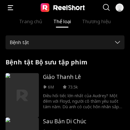
Trang chủ
Thể loại
Thương hiệu
Bệnh tật
Bệnh tật Bộ sưu tập phim
Giảo Thanh Lê
6M
73.5k
Điều hối tiếc lớn nhất của Audrey? Một
đêm với Floyd, người cô thầm yêu suốt
tám năm. Dù anh có cuộc hôn nhân sắp
đặt và gia đình gặp rắc rối, anh vẫn luôn
cứu giúp cô. Cô nghĩ mình chỉ là cuộc vui
Sau Bản Di Chúc
thoáng qua, nhưng anh đã yêu cô say
đắm từ lâu...