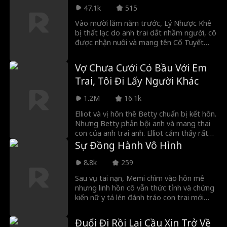
Collins đang bệnh nặng. Nhưng Dustin giờ
47.1k
515
không còn là kẻ bị hắt hủi. Họ cầu xin anh
Vào mười lăm năm trước, Lý Nhược Khê
xuống núi, để rồi phải hối hận khôn nguôi.
bị thất lạc do anh trai dắt nhầm người, cô
được nhận nuôi và mang tên Cố Tuyết
Nhi. Mười lăm năm sau, người mẹ Triệu
Minh Nguyệt nay đã là chủ tịch tập đoàn
Vợ Chưa Cưới Có Bầu Với Em
vẫn mỏi mòn tìm con. Thật trùng hợp,
Trai, Tôi Đi Lấy Người Khác
Tuyết Nhi vào làm thực tập sinh tại công
ty nhưng mẹ và anh trai không hề nhận ra
1.2M
16.1k
cô.
Elliot và vị hôn thê Betty chuẩn bị kết hôn.
Nhưng Betty phản bội anh và mang thai
con của anh trai anh. Elliot cảm thấy rất
bực bội. Nhưng Betty vẫn muốn kết hôn
Sự Đồng Hành Vô Hình
với anh và chiếm lấy ngôi nhà của anh.
Elliot từ chối cô và chọn kết hôn với một nữ
8.8k
259
thừa kế giàu có, Amelia. Betty nghĩ mình
Sau vụ tai nạn, Memi chìm vào hôn mê
đã có sự nghiệp thành công tự thân.
nhưng linh hồn cô vẫn thức tỉnh và chứng
Thực ra, tất cả là nhờ công của Elliot.
kiến nữ y tá lén đánh tráo con trai mới
Cuối cùng, Betty hối hận và cố gắng giành
sinh của mình. Bất lực, cô chỉ biết dõi
lại Elliot, nhưng đã quá muộn. Elliot đã yêu
theo suốt 7 năm khi con trai ruột là Nick
Amelia...
Đuổi Đi Rồi Lại Cầu Xin Trở Về
bị bạo hành. Ngay lúc ả y tá định lấy đi