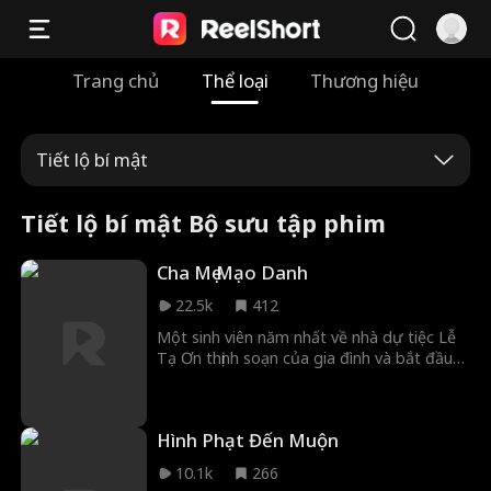
Trang chủ
Thể loại
Thương hiệu
Tiết lộ bí mật
Tiết lộ bí mật Bộ sưu tập phim
Cha Mẹ Mạo Danh
22.5k
412
Một sinh viên năm nhất về nhà dự tiệc Lễ
Tạ Ơn thịnh soạn của gia đình và bắt đầu
nghi ngờ có điều gì đó rất bất thường ở
bố mẹ mình.
Hình Phạt Đến Muộn
10.1k
266