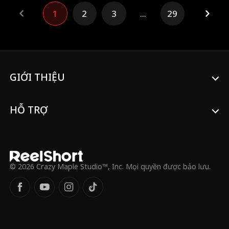
vũ và mẹ của Cameron cùng âm mưu chia
1
2
3
...
29
rẽ bọn họ.
GIỚI THIỆU
HỖ TRỢ
© 2026 Crazy Maple Studio™, Inc. Mọi quyền được bảo lưu.