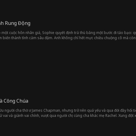
nh Rung Động
o một cuộc hôn nhân giả, Sophie quyết định trả thù bằng một bước đi táo bạo: q
n biến thành tình cảm sâu đậm. Anh không chỉ hết mực chiều chuộng cô mà còn hé
Là Công Chúa
 cứu người cha thờ ơ James Chapman, nhưng trở nên quá yếu và qua đời đầy hối ti
ử vai và giành vai chính, vượt qua người chị cùng cha khác mẹ Rachel. Xung đột xả
ord. Chỉ khi đó, James mới bắt đầu quan tâm hơn đến Elaine. Cả hai dần giải qu