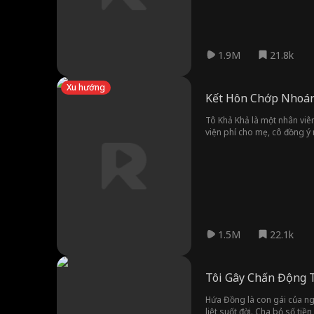
1.9M
21.8k
Xu hướng
Kết Hôn Chớp Nhoán
Tô Khả Khả là một nhân viê
viện phí cho mẹ, cô đồng ý
giấu thân phận của mình. H
tất cả đã tạo nên hàng loạt 
1.5M
22.1k
Tôi Gây Chấn Động 
Hứa Đồng là con gái của ngư
liệt suốt đời. Cha bỏ số ti