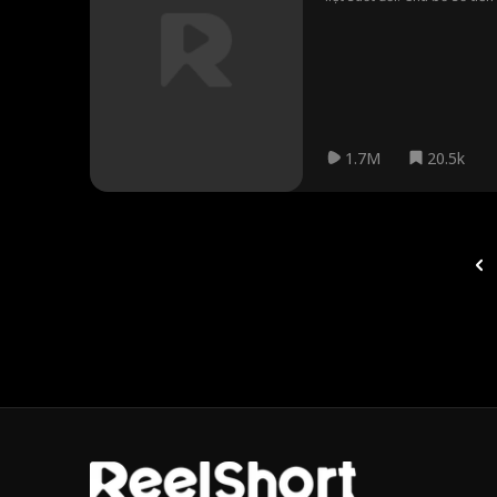
Trước ngày cưới, Hứa Đồng d
giả vờ đồng ý cưới rồi quyế
đứng dậy tuyên bố hủy hôn 
1.7M
20.5k