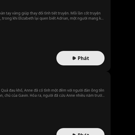
tay vàng giúp thay đổi tình tiết truyện. Mỗi lần cốt truyện
, trong khi Elizabeth lại quen biết Adrian, một người mang ký
Phát
e. Quá đau khổ, Anne đã có tình một đêm với người đàn ông tên
an, chú của Gavin. Hóa ra, người đã cứu Anne nhiều năm trước