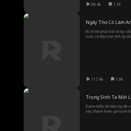
88.4k
1.1k
Ngây Thơ Có Làm A
Bị chị kế phản bội và ép và
nước cờ đầy toan tính ấy dầ
của một đế chế hải ngoại.
117.4k
1.6k
Trọng Sinh Ta Mới 
Elaine Kelly đã hiến tủy để
này. Elaine tham gia buổi th
người quản lý mới, Tracy F
phúc mới.