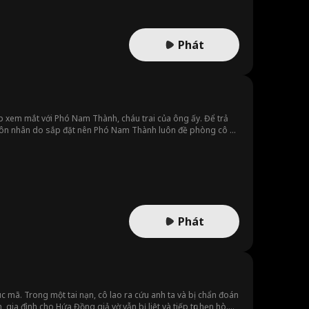
Phát
p xem mắt với Phó Nam Thành, cháu trai của ông ấy. Để trả
ộc hôn nhân do sắp đặt nên Phó Nam Thành luôn đề phòng cô và
thêm việc mẹ chồng tới thăm, hay thanh mai trúc mã về nước,
Phát
c mã. Trong một tai nạn, cô lao ra cứu anh ta và bị chẩn đoán
gia đình cho Hứa Đồng giả vờ vẫn bị liệt và tiếp tục hẹn hò.