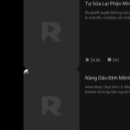
Tự Sửa Lại Phận Mì
Elizabeth xuyên không vào t
bị sửa đổi, số phận các nhâ
ức trọng sinh...
28.8k
341
Nàng Dâu Định Mện
Anne được chọn làm cô dâu c
Robert và bị ép làm người t
không phải Gavin mà chính 