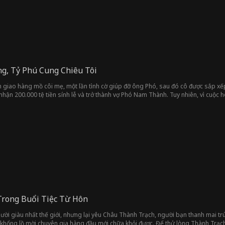
g, Tỷ Phú Cung Chiêu Tôi
n giao hàng mồ côi mẹ, một lần tình cờ giúp đỡ ông Phó, sau đó cô được sắp xế
 nhận 200.000 tệ tiền sính lễ và trở thành vợ Phó Nam Thành. Tuy nhiên, vì cu
ai người dần nảy sinh tình cảm, nhưng vì thân phận giàu có của Phó Nam Thành 
hiểu lầm và thử thách đầy thú vị.
Trong Buổi Tiệc Từ Hôn
ời giàu nhất thế giới, nhưng lại yêu Châu Thành Trạch, người bạn thanh mai trú
ền khổng lồ mời chuyên gia hàng đầu mới chữa khỏi được. Để thử lòng Thành Trạch, 