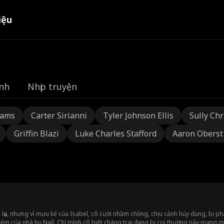
iệu
nh
Nhịp truyện
dams
Carter Sirianni
Tyler Johnson Ellis
Sully Chr
Griffin Blazi
Luke Charles Stafford
Aaron Oberst
lụa, nhưng vì mưu kế của Isabel, cô cưới nhầm chồng, chịu cảnh hủy dung, bị phả
ém của nhà họ Nail. Chỉ mình cô biết chàng trai đang bị coi thường này mang mệ