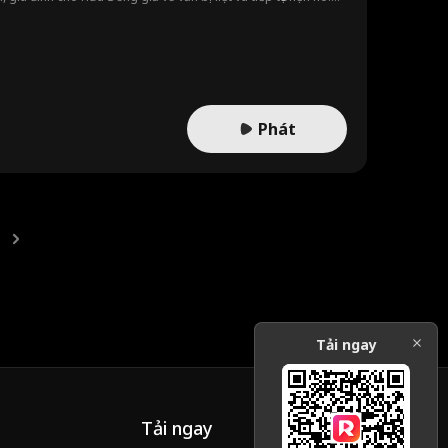
iện Thành Trạch ngoại tình với bạn thân Lục Nhụy của cô. Cô
ư Yến giúp đỡ và anh quyết định cưới cô. Tại hôn lễ, Hứa Đồng
Lục Nhụy, mở ra màn đối đầu gay cấn ngay giữa lễ cưới.
Phát
Tải ngay
Tải ngay