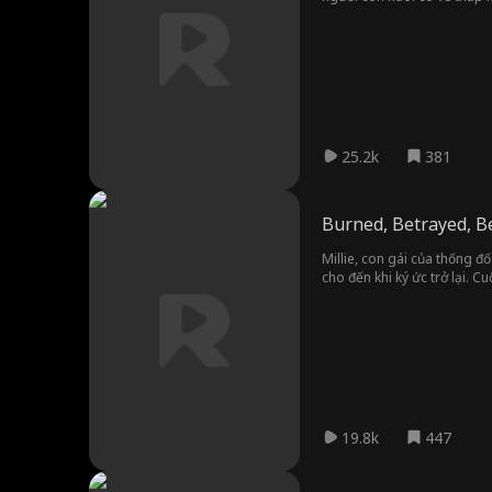
25.2k
381
Burned, Betrayed, 
Millie, con gái của thống 
cho đến khi ký ức trở lại. C
và hợp tác với Julian, một ch
19.8k
447