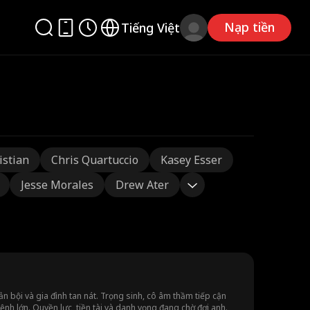
Nạp tiền
Tiếng Việt
istian
Chris Quartuccio
Kasey Esser
Jesse Morales
Drew Ater
n bội và gia đình tan nát. Trọng sinh, cô âm thầm tiếp cận
nh lớn. Quyền lực, tiền tài và danh vọng đang chờ đợi anh.