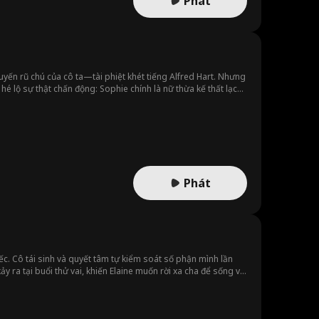
Phát
uyến rũ chú của cô ta—tài phiệt khét tiếng Alfred Hart. Nhưng
 lộ sự thật chấn động: Sophie chính là nữ thừa kế thất lạc
Phát
ếc. Cô tái sinh và quyết tâm tự kiểm soát số phận mình lần
y ra tại buổi thử vai, khiến Elaine muốn rời xa cha để sống với
yết những hiểu lầm trong quá khứ và bắt đầu cuộc sống hạnh