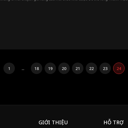
ự định đứng dậy trong hôn lễ và công khai thân phận gia đình, nhưng lại phát h
t định biến lễ cưới thành lễ hủy hôn. Trong lúc tuyệt vọng, Hứa Đồng được Phó T
với Châu Thành Trạch, công bố chú rể mới, khiến Thành Trạch quay sang cầu hôn 
1
...
18
19
20
21
22
23
24
GIỚI THIỆU
HỖ TRỢ