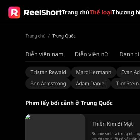
Trang chủ
Thể loại
Thương h
Trang chủ
/
Trung Quốc
Diễn viên nam
Diễn viên nữ
Danh tí
Tristan Rewald
Marc Hermann
Evan A
Ben Armstrong
Adam Daniel
Tim Stein
Phim lấy bối cảnh ở Trung Quốc
Thiên Kim Bí Mật
Bonnie sinh ra trong nhung 
người con nuôi có vẻ thấp k