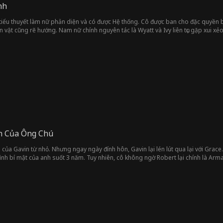
nh
iểu thuyết làm nữ phản diện và có được Hệ thống. Cô được ban cho đặc quyền bàn 
n vật cũng rẽ hướng. Nam nữ chính nguyên tác là Wyatt và Ivy liên tục gặp xui xẻo
h Của Ông Chú
ủa Gavin từ nhỏ. Nhưng ngay ngày đính hôn, Gavin lại lén lút qua lại với Grac
ình bí mật của anh suốt 3 năm. Tuy nhiên, cô không ngờ Robert lại chính là Arm
là Arman. Sau cùng, cô và Arman đã đến với nhau và sống hạnh phúc mãi mãi...