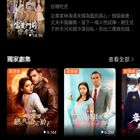
扮豬吃虎
企業家林海清夫婦為甄別真心，假裝破產、
丈夫中風癱瘓，設下一場人性試煉。親生兒
子許天河夫婦冷漠自私，拒出三萬救命錢，
卻揮霍八萬八續美容年卡，還嫌棄落魄父母
58.5k
丟人、閉門拒收。反觀養子許天恩夫婦，傾
盡兒媳生產積蓄全力救父，默默負重盡孝。
真相揭曉，二老將五千萬家產盡數贈
獨家劇集
查看全部
配音版
配音版
配音版
9.5M
6.2M