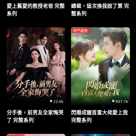
愛上舊愛的教授老爸 完整
總裁，這次換我說了算 完
系列
整系列
熱門趨勢
22.6k
907.1k
分手後，前男友全家悔哭
閃婚成寵首富大佬愛上我
了 完整系列
完整系列