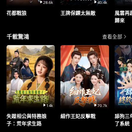
28.6k
40.4k
花都戰狼
王牌保鏢太無敵
風雲再
歸來
千載驚鴻
查看全部
14k
70.7k
失蹤相公與特務娘
細作王妃反擊戰
舔狗三
子：荒年求生路
了系統