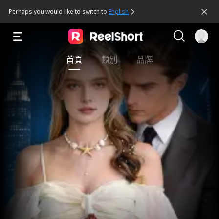
Perhaps you would like to switch to 
English
首頁
類別
品牌