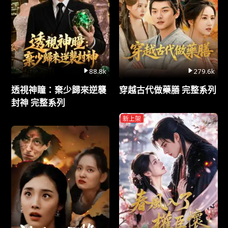
88.8k
279.6k
透視神瞳：棄少歸來逆襲
穿越古代做藥膳 完整系列
封神 完整系列
新上架