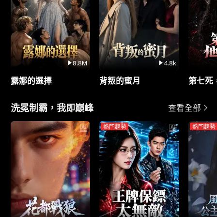
8.8M
4.8k
露娜的選擇
背叛的蜜月
第七死
洗冕制霸，我即巔峰
查看全部
熱門趨勢
熱門趨勢