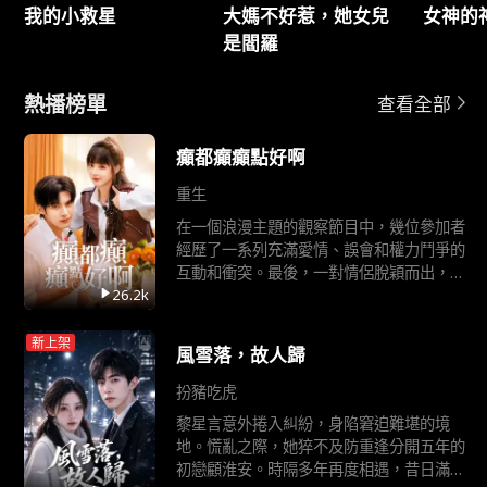
我的小救星
大媽不好惹，她女兒
女神的
是閻羅
熱播榜單
查看全部
癲都癲癲點好啊
重生
在一個浪漫主題的觀察節目中，幾位參加者
經歷了一系列充滿愛情、誤會和權力鬥爭的
互動和衝突。最後，一對情侶脫穎而出，成
為人氣王，真愛勝利，他們幸福地走到一
26.2k
起。
新上架
風雪落，故人歸
扮豬吃虎
黎星言意外捲入糾紛，身陷窘迫難堪的境
地。慌亂之際，她猝不及防重逢分開五年的
初戀顧淮安。時隔多年再度相遇，昔日滿心