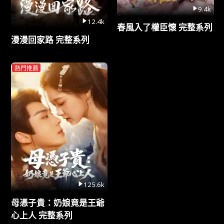
9.4k
12.4k
春風入了權臣懷 完整系列
漫漫回家路 完整系列
熱門推薦
125.6k
母憑子貴：奶娘竟是王爺
心上人 完整系列