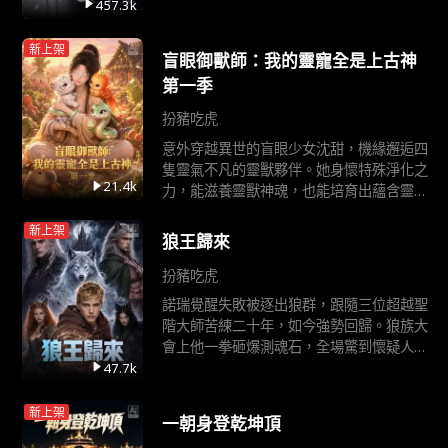
歡喜的深情早已褪去，只剩滿眼疏離與冰
457.3k
冷。舊人重逢，物是人非，那些藏在時光裡
的遺憾與錯過，盡數翻湧心頭。
新上架
盲眼御獸師：我的靈寵全是上古神
第一季
扮豬吃虎
意外穿越異世的盲眼少女沈甜，機緣邂逅四
隻靈氣不凡的靈獸夥伴。她身懷特殊淨化之
21.4k
力，能滋養靈獸神魂，也能培育出蘊含靈氣
的奇珍作物。為尋靈液重見光明，她攜手靈
新上架
獸踏入仙門試煉，一路打破旁人的偏見與
狼王歸來
質:疑。隱居荒山開荒種地，收穫暖心師兄
師姐與隨性師傅的守護相伴。暗處潛藏
扮豬吃虎
諾瑞覺醒失敗被逐出狼群，跟隨三位超越聖
階大師苦練二十年，如今強勢回歸。狼族大
會上他一拳砸爆測魂石，全場驚到懷疑人
生，三大黃金領袖更當眾跪下，尊他為救世
47.7k
主。吸血鬼大軍空降來犯，他隨手把第一始
祖轟穿七堵牆，震懾全場。但他沒有時間享
新上架
一朝身登乾坤頂
受榮耀，因為母親倒在病榻上，氣息微