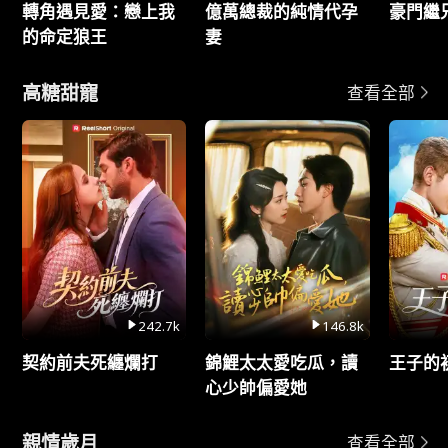
轉角遇見愛：戀上我
億萬總裁的純情代孕
豪門繼
的命定狼王
妻
高糖甜寵
查看全部
242.7k
146.8k
契約前夫死纏爛打
錦鯉太太愛吃瓜，讀
王子的
心少帥偏愛她
親情歲月
查看全部