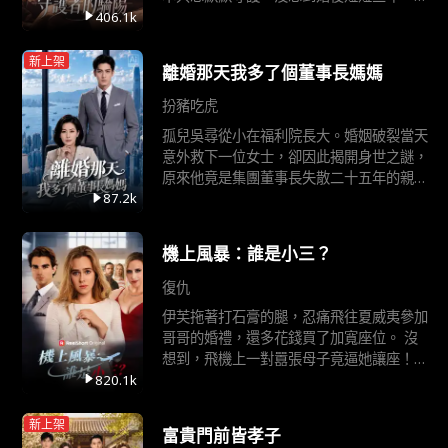
硯禮變心。傅宴沉立刻回國，步步攻陷謝清
406.1k
疏的真心。
新上架
離婚那天我多了個董事長媽媽
扮豬吃虎
孤兒吳尋從小在福利院長大。婚姻破裂當天
意外救下一位女士，卻因此揭開身世之謎，
原來他竟是集團董事長失散二十五年的親生
兒子。吳尋在母親、小姨和爺爺的支持下，
87.2k
努力適應新身份。他憑藉善良正直的本性和
堅韌不拔的品格，逐步贏得公司上下認可，
機上風暴：誰是小三？
最終成長為獨當一面的接班人。在這
復仇
伊芙拖著打石膏的腿，忍痛飛往夏威夷參加
哥哥的婚禮，還多花錢買了加寬座位。 沒
想到，飛機上一對囂張母子竟逼她讓座！亂
流來襲，熊孩子自己摔倒，潑婦媽卻發瘋要
820.1k
求返航，甚至攻擊機長導致迫降！ 更扯的
是，潑婦的妹妹克拉拉趕來助陣，一見伊芙
新上架
富貴門前皆孝子
就甩巴掌——「妳這賤人，竟敢勾