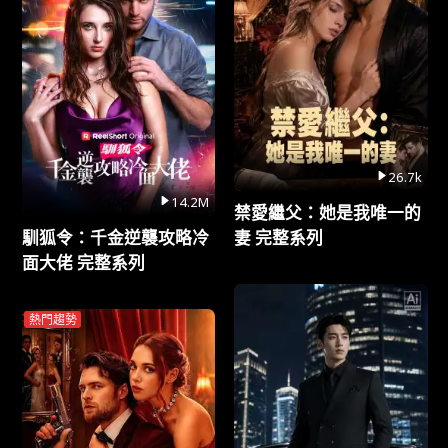
26.7k
14.2M
禁愛繼父：她是我唯一的
馴狐令：千金逆襲攻略冷
妻 完整系列
面大佬 完整系列
熱門趨勢