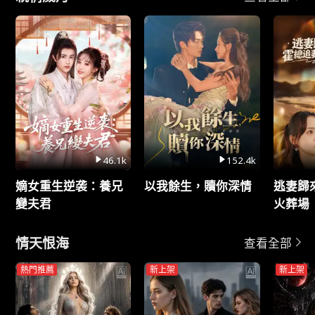
46.1k
152.4k
嫡女重生逆袭：養兄
以我餘生，贖你深情
逃妻歸
變夫君
火葬場
情天恨海
查看全部
熱門推薦
新上架
新上架