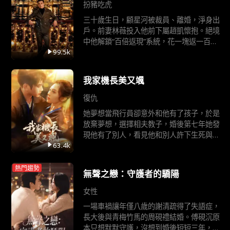
扮豬吃虎
三十歲生日，顧星河被裁員、離婚，淨身出
戶。前妻林薇投入他前下屬趙凱懷抱。絕境
中他解鎖“百倍返現”系統，花一塊返一百。
他買下一億別墅打臉前妻，八億收購商場送
99.5k
發小，八十億注資寰宇集團成立研究院，並
將竊取他科研成果的趙凱逐出局。系統收回
我家機長美又颯
返現時，他已憑自身能力積累三千
復仇
她夢想當飛行員卻意外和他有了孩子，於是
放棄夢想，選擇相夫教子，婚後第七年她發
現他有了別人，看見他和別人許下生死與共
的誓言，她徹底死心並葬身在空難之中，沒
63.4k
想到竟重生回到空難之前，她發誓要改變結
局......
熱門趨勢
無聲之戀：守護者的驕陽
女性
一場車禍讓年僅八歲的謝清疏得了失語症，
長大後與青梅竹馬的周硯禮結婚。傅硯沉原
本只想默默守護，沒想到婚後短短三年，周