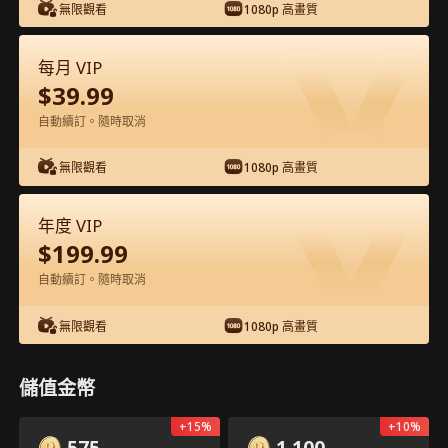
無限觀看
1080p 高畫質
每月 VIP
$
39.99
自動續訂。隨時取消
第10集 - 忍 完整影片
無限觀看
1080p 高畫質
1-50
51-52
全集
年度 VIP
10
11
12
13
14
1
$
199.99
自動續訂。隨時取消
無限觀看
1080p 高畫質
30
215
分享
儲值金幣
APP專屬：免費解鎖
開啟
+
15
%
+
10
%