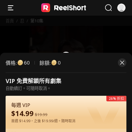
首頁
/
忍
/
第10集
60
0
價格
:
餘額
:
VIP 免費解鎖所有劇集
這是付費劇集。請解鎖後觀看。
自動續訂。可隨時取消。
26% 折扣
每週 VIP
60
立即解鎖
$
14.99
$
19.99
首週 $14.99，之後 $19.99/週。隨時取消
在APP內免費看