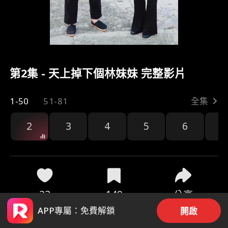
第2集 - 天上掉下個林妹妹 完整影片
1-50
51-81
全集
2
3
4
5
6
7
23
149
分享
APP專屬：免費解鎖
開啟