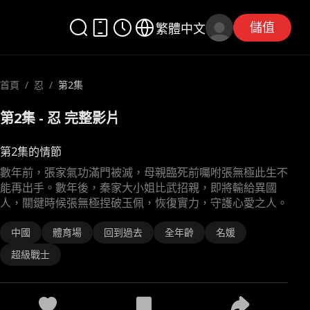
儲值
繁體中文
首頁
/
忍
/
第2集
第2集 - 忍 完整影片
第2集的情節
數年前，張家氣功滿門被滅，母親臨死前囑咐張無極此生不
能再出手。數年後，秦家大小姐比武招親，即將輸給異國
人，關鍵時候張無極捏破玉佩，恢復實力，守護心愛之人。
中國
體育場
回到過去
全年齡
名媛
超級戰士