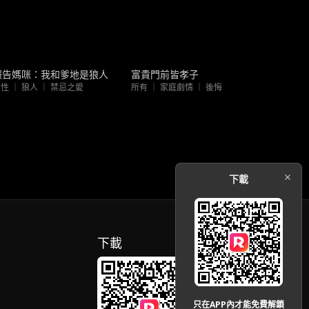
熱門趨勢
熱門趨勢
報告媽咪：我和爹地是狼人
富貴門前皆孝子
性 ｜ 狼人 ｜ 禁忌之愛
所有 ｜ 家庭劇情 ｜ 後悔
下載
下載
只在APP內才能免費解鎖