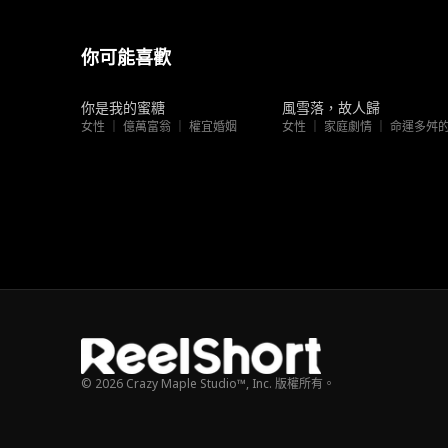
你可能喜歡
新上架
新上架
你是我的蜜糖
風雪落，故人歸
女性 ｜ 億萬富翁 ｜ 權宜婚姻
© 2026 Crazy Maple Studio™, Inc. 版權所有。