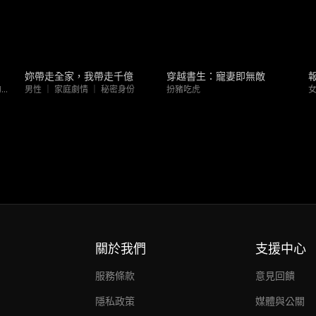
新上架
熱門趨勢
妳帶走全家，我帶走千億
穿越書生：寵妻即無敵
女性 ｜ 家庭劇情 ｜ 命運多舛的戀人
男性 ｜ 家庭劇情 ｜ 秘密身份
扮豬吃虎
女
關於我們
支援中心
服務條款
意見回饋
隱私政策
媒體與公關