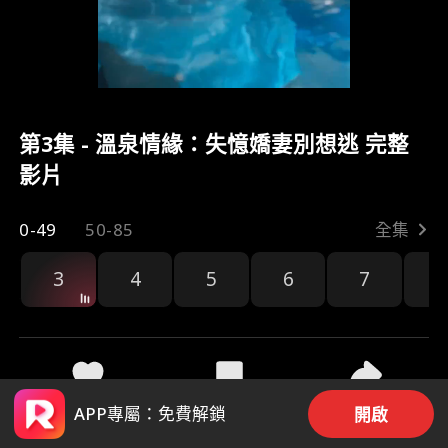
第3集 - 溫泉情緣：失憶嬌妻別想逃 完整
影片
0-49
50-85
全集
3
4
5
6
7
8
11.2k
4k
分享
APP專屬：免費解鎖
開啟