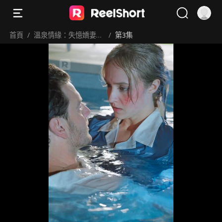
首頁
/
溫泉情緣：失憶嬌妻別
/
第3集
想逃