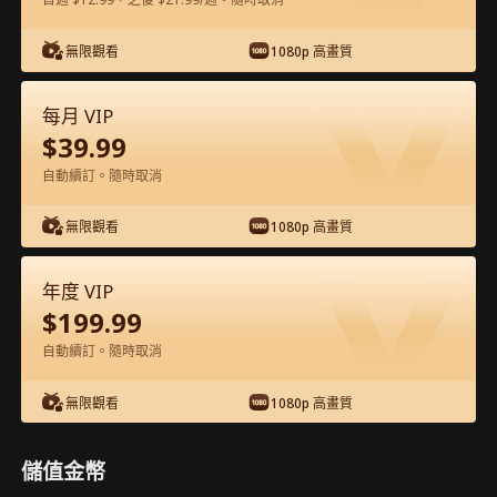
在APP內免費看
無限觀看
1080p 高畫質
每月 VIP
$
39.99
自動續訂。隨時取消
無限觀看
1080p 高畫質
第30集 - 天上掉下個林妹妹 完整影片
年度 VIP
$
199.99
1-50
51-81
全集
自動續訂。隨時取消
30
31
32
33
34
3
無限觀看
1080p 高畫質
儲值金幣