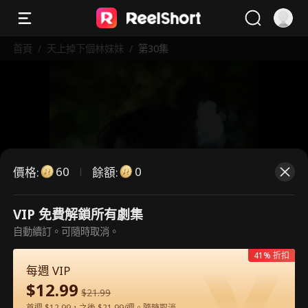
首頁
/
天上掉下個林妹妹
/
第30集
60
0
價格
:
餘額
:
VIP 免費解鎖所有劇集
這是付費劇集。請解鎖後觀看。
自動續訂。可隨時取消。
41% 折扣
每週 VIP
60
立即解鎖
$
12.99
$
21.99
首週 $12.99，之後 $21.99/週。隨時取消