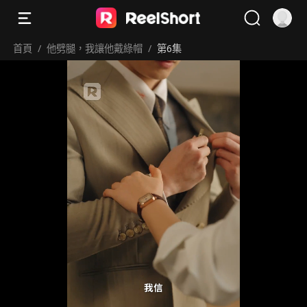
首頁
/
他劈腿，我讓他戴綠帽
/
第6集
我信