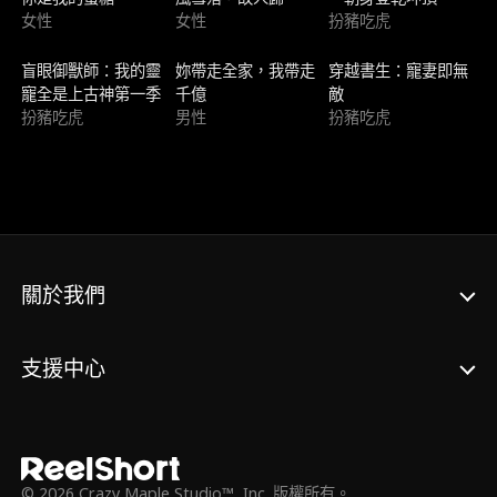
女性
女性
扮豬吃虎
新上架
新上架
熱門趨勢
盲眼御獸師：我的靈
妳帶走全家，我帶走
穿越書生：寵妻即無
寵全是上古神第一季
千億
敵
扮豬吃虎
男性
扮豬吃虎
關於我們
支援中心
© 2026 Crazy Maple Studio™, Inc. 版權所有。