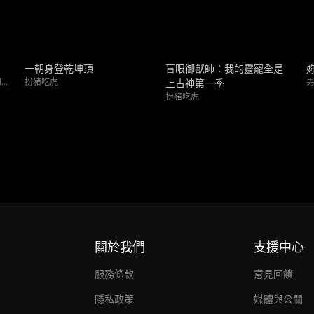
新上架
新上架
一朝身登乾坤頂
盲眼御獸師：我的靈寵全是
女性 ｜ 家庭劇情 ｜ 命運多舛的戀人
扮豬吃虎
男
上古神第一季
扮豬吃虎
關於我們
支援中心
服務條款
意見回饋
隱私政策
媒體與公關