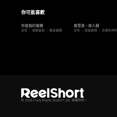
你可能喜歡
新上架
新上架
你是我的蜜糖
風雪落，故人歸
女性 ｜ 億萬富翁 ｜ 權宜婚姻
© 2026 Crazy Maple Studio™, Inc. 版權所有。