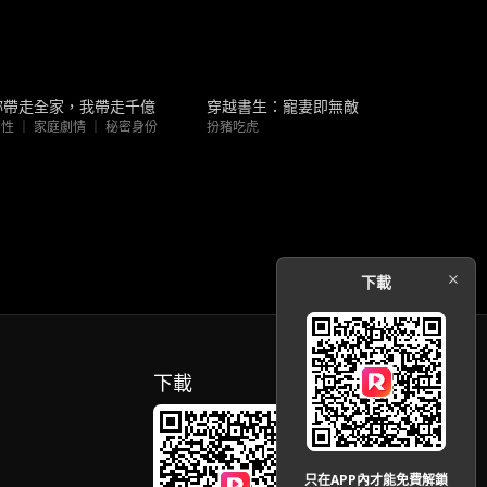
新上架
熱門趨勢
妳帶走全家，我帶走千億
穿越書生：寵妻即無敵
性 ｜ 家庭劇情 ｜ 秘密身份
扮豬吃虎
下載
下載
只在APP內才能免費解鎖