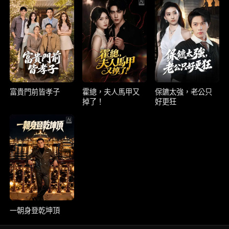
富貴門前皆孝子
霍總，夫人馬甲又
保鑣太強，老公只
掉了！
好更狂
一朝身登乾坤頂