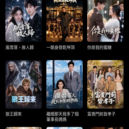
風雪落，故人歸
一朝身登乾坤頂
你是我的蜜糖
狼王歸來
離婚那天我多了個
富貴門前皆孝子
董事長媽媽