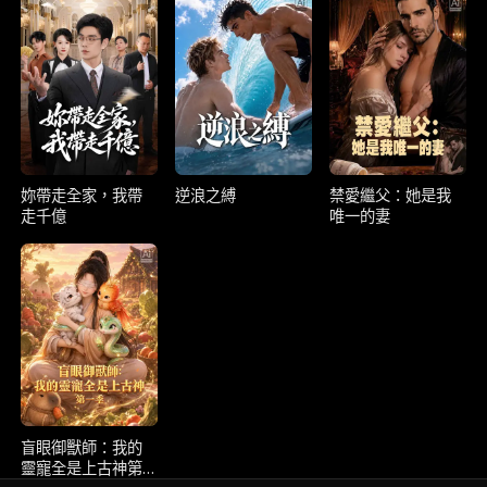
妳帶走全家，我帶
逆浪之縛
禁愛繼父：她是我
走千億
唯一的妻
盲眼御獸師：我的
靈寵全是上古神第