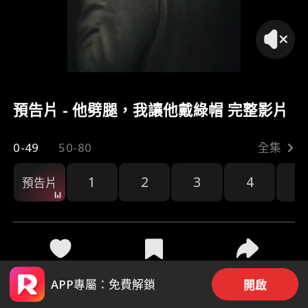
預告片 - 他劈腿，我讓他戴綠帽 完整影片
0-49
50-80
全集
1
2
3
4
5
預告片
47
209
分享
APP專屬：免費解鎖
開啟