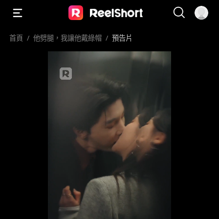
首頁
/
他劈腿，我讓他戴綠帽
/
預告片