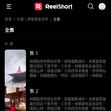
首頁
/
什麼！師尊竟是女帝
/
全集
全集
81
集
集 1
林開胎穿到修仙世界，卻被魔教滅村，未婚妻葉凝
霜也因此下落不明。三年來，林開身負血海深仇，
隱居山林，頑強活著，只為找尋未婚妻，等待修仙
機緣，向魔教復仇。然而，陰差陽錯下，林開卻
“認仇為師”，將魔教女帝冷清歡當成正道魁首，拜
了師，將逍遙魔宗當成正道大宗，入了宗。而冷清
歡願意收林開為弟子，只是看重林開身懷天道金
集 2
丹，可煉就大補仙丹。於是夥同魔教眾弟子，一邊
欺騙林開他們是正道，一邊只想加害林開，想將其
林開胎穿到修仙世界，卻被魔教滅村，未婚妻葉凝
煉成大補仙丹用以療傷和提升修為。當林開在被魔
霜也因此下落不明。三年來，林開身負血海深仇，
教眾人一次次加害後，修為反而一飛沖天，無人可
隱居山林，頑強活著，只為找尋未婚妻，等待修仙