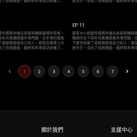
出了自我價值，最終和牟聿成功收穫了幸
放光芒，活出了自我價值，最終和牟聿
福。
EP 11
蒼伶遭遇未婚夫俞宸和繼妹蒼晴的背叛，
蒼家大小姐蒼伶遭遇未婚夫俞宸和繼妹
與牟氏集團總裁牟聿閃婚，在牟聿的幫助
機緣巧合下與牟氏集團總裁牟聿閃婚，
了曾經傷害過自己的人，更是在事業上大
下蒼伶反擊了曾經傷害過自己的人，更
出了自我價值，最終和牟聿成功收穫了幸
放光芒，活出了自我價值，最終和牟聿
福。
1
2
3
4
5
6
7
關於我們
支援中心