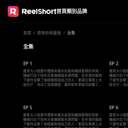
首頁
類別
品牌
首頁
/
原來你很愛我
/
全集
全集
EP 1
EP 2
蒼家大小姐蒼伶遭遇未婚夫俞宸和繼妹蒼晴的背叛，
蒼家大小姐
機緣巧合下與牟氏集團總裁牟聿閃婚，在牟聿的幫助
機緣巧合下
下蒼伶反擊了曾經傷害過自己的人，更是在事業上大
下蒼伶反擊
放光芒，活出了自我價值，最終和牟聿成功收穫了幸
放光芒，活
福。
福。
EP 5
EP 6
蒼家大小姐蒼伶遭遇未婚夫俞宸和繼妹蒼晴的背叛，
蒼家大小姐
機緣巧合下與牟氏集團總裁牟聿閃婚，在牟聿的幫助
機緣巧合下
下蒼伶反擊了曾經傷害過自己的人，更是在事業上大
下蒼伶反擊