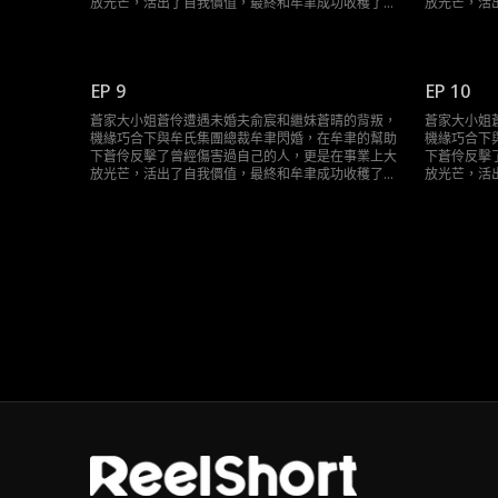
放光芒，活出了自我價值，最終和牟聿成功收穫了幸
放光芒，活
福。
福。
EP 9
EP 10
蒼家大小姐蒼伶遭遇未婚夫俞宸和繼妹蒼晴的背叛，
蒼家大小姐
機緣巧合下與牟氏集團總裁牟聿閃婚，在牟聿的幫助
機緣巧合下
下蒼伶反擊了曾經傷害過自己的人，更是在事業上大
下蒼伶反擊
放光芒，活出了自我價值，最終和牟聿成功收穫了幸
放光芒，活
福。
福。