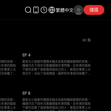
儲值
繁體中文
80
集
EP 4
蒼晴的背叛，
蒼家大小姐蒼伶遭遇未婚夫俞宸和繼妹蒼晴的背叛，
在牟聿的幫助
機緣巧合下與牟氏集團總裁牟聿閃婚，在牟聿的幫助
是在事業上大
下蒼伶反擊了曾經傷害過自己的人，更是在事業上大
成功收穫了幸
放光芒，活出了自我價值，最終和牟聿成功收穫了幸
福。
EP 8
蒼晴的背叛，
蒼家大小姐蒼伶遭遇未婚夫俞宸和繼妹蒼晴的背叛，
在牟聿的幫助
機緣巧合下與牟氏集團總裁牟聿閃婚，在牟聿的幫助
是在事業上大
下蒼伶反擊了曾經傷害過自己的人，更是在事業上大