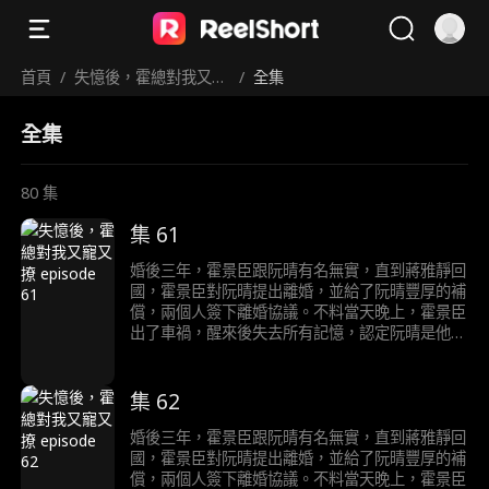
首頁
/
失憶後，霍總對我又寵
/
全集
又撩
全集
80
集
集 61
婚後三年，霍景臣跟阮晴有名無實，直到蔣雅靜回
國，霍景臣對阮晴提出離婚，並給了阮晴豐厚的補
償，兩個人簽下離婚協議。不料當天晚上，霍景臣
出了車禍，醒來後失去所有記憶，認定阮晴是他心
愛的妻子。住院期間，霍修和調戲阮晴，被霍景臣
趕走。兩個人後續經過一系列的發展合力將反派一
行人都送進了監獄後，徹底說清楚了誤會。
集 62
婚後三年，霍景臣跟阮晴有名無實，直到蔣雅靜回
國，霍景臣對阮晴提出離婚，並給了阮晴豐厚的補
償，兩個人簽下離婚協議。不料當天晚上，霍景臣