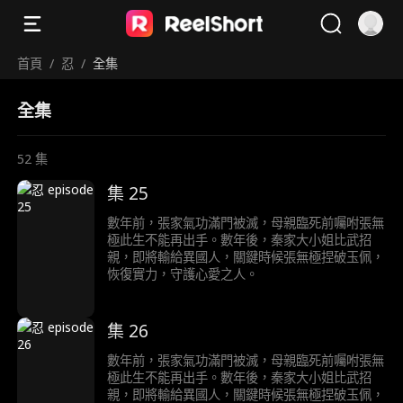
首頁
/
忍
/
全集
全集
52
集
集 25
數年前，張家氣功滿門被滅，母親臨死前囑咐張無
極此生不能再出手。數年後，秦家大小姐比武招
親，即將輸給異國人，關鍵時候張無極捏破玉佩，
恢復實力，守護心愛之人。
集 26
數年前，張家氣功滿門被滅，母親臨死前囑咐張無
極此生不能再出手。數年後，秦家大小姐比武招
親，即將輸給異國人，關鍵時候張無極捏破玉佩，