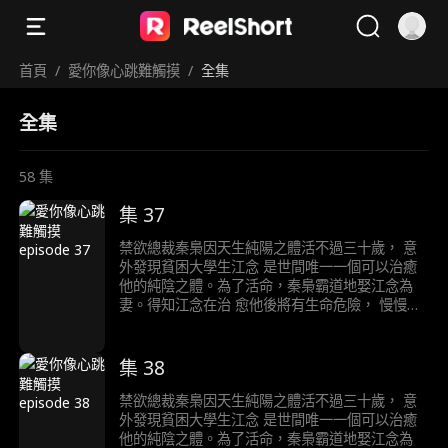
首頁
/
愛你像心跳難觸摸
/
全集
全集
58
集
集 37
禁欲總裁秦梟因天生純陽之體活不過三十歲， 意
外發現貧困大學生江念 是世間唯一一個可以治癒
他的純陰之體。為了活命，秦梟霸道地娶江念為
妻。得知江念在治 愈他後將有生命危險， 慢慢愛
上江念的秦梟陷入痛苦的生死抉擇……
集 38
禁欲總裁秦梟因天生純陽之體活不過三十歲， 意
外發現貧困大學生江念 是世間唯一一個可以治癒
他的純陰之體。為了活命，秦梟霸道地娶江念為