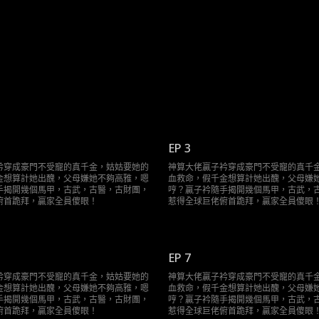
EP 3
衿穿成豪門不受寵的真千金，姑姑要她的
神算大佬贏子衿穿成豪門不受寵的真千
金想算計她出醜，父母嫌她不夠高雅，嗯
血救命，假千金想算計她出醜，父母嫌
手揭開幾個馬甲，古武，古醫，古財團，
哼？贏子衿隨手揭開幾個馬甲，古武，
俯首跪拜，贏家全員傻眼！
惹得全球巨佬俯首跪拜，贏家全員傻眼
EP 7
衿穿成豪門不受寵的真千金，姑姑要她的
神算大佬贏子衿穿成豪門不受寵的真千
金想算計她出醜，父母嫌她不夠高雅，嗯
血救命，假千金想算計她出醜，父母嫌
手揭開幾個馬甲，古武，古醫，古財團，
哼？贏子衿隨手揭開幾個馬甲，古武，
俯首跪拜，贏家全員傻眼！
惹得全球巨佬俯首跪拜，贏家全員傻眼