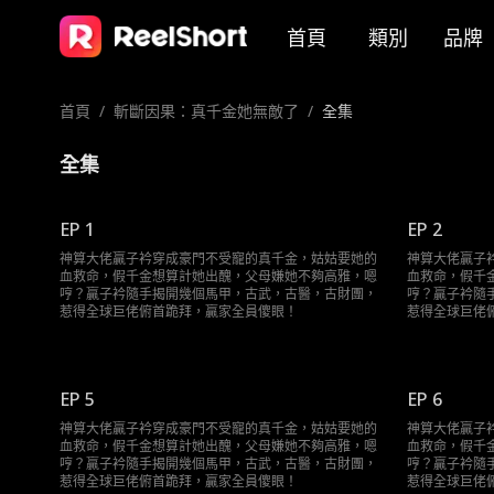
首頁
類別
品牌
首頁
/
斬斷因果：真千金她無敵了
/
全集
全集
EP 1
EP 2
神算大佬贏子衿穿成豪門不受寵的真千金，姑姑要她的
神算大佬贏子
血救命，假千金想算計她出醜，父母嫌她不夠高雅，嗯
血救命，假千
哼？贏子衿隨手揭開幾個馬甲，古武，古醫，古財團，
哼？贏子衿隨
惹得全球巨佬俯首跪拜，贏家全員傻眼！
惹得全球巨佬
EP 5
EP 6
神算大佬贏子衿穿成豪門不受寵的真千金，姑姑要她的
神算大佬贏子
血救命，假千金想算計她出醜，父母嫌她不夠高雅，嗯
血救命，假千
哼？贏子衿隨手揭開幾個馬甲，古武，古醫，古財團，
哼？贏子衿隨
惹得全球巨佬俯首跪拜，贏家全員傻眼！
惹得全球巨佬