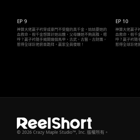
EP 9
EP 10
神算大佬贏子衿穿成豪門不受寵的真千金，姑姑要她的
神算大佬贏子
血救命，假千金想算計她出醜，父母嫌她不夠高雅，嗯
血救命，假千
哼？贏子衿隨手揭開幾個馬甲，古武，古醫，古財團，
哼？贏子衿隨
惹得全球巨佬俯首跪拜，贏家全員傻眼！
惹得全球巨佬
© 2026 Crazy Maple Studio™, Inc. 版權所有。