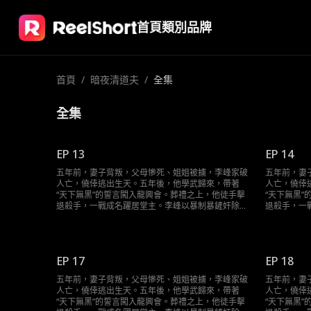
首頁
類別
品牌
首頁
/
暗夜清道夫
/
全集
全集
EP 13
EP 14
五年前，妻子背叛，父母慘死、姐姐被擄，李峰家破
五年前，妻
人亡，僥倖逃出生天。五年後，他學武歸來，帶著
人亡，僥倖
“天下無黑”的誓言闖入龍興會。葬禮之上，他徒手擊
“天下無黑
退殺手，一戰成名躍居堂主。李峰以暴制暴鏟奸除
退殺手，一
惡。當昔日仇敵—一伏法，當隱藏最深的黑手浮出水
惡。當昔日
面，他終將用自己的方式，還海城一片清明，告慰逝
面，他終將
去的親人。
去的親人。
EP 17
EP 18
五年前，妻子背叛，父母慘死、姐姐被擄，李峰家破
五年前，妻
人亡，僥倖逃出生天。五年後，他學武歸來，帶著
人亡，僥倖
“天下無黑”的誓言闖入龍興會。葬禮之上，他徒手擊
“天下無黑