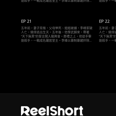
退殺手，一戰成名躍居堂主。李峰以暴制暴鏟奸除
退殺手，一
惡。當昔日仇敵—一伏法，當隱藏最深的黑手浮出水
惡。當昔日
面，他終將用自己的方式，還海城一片清明，告慰逝
面，他終將
去的親人。
去的親人。
EP 21
EP 22
五年前，妻子背叛，父母慘死、姐姐被擄，李峰家破
五年前，妻
人亡，僥倖逃出生天。五年後，他學武歸來，帶著
人亡，僥倖
“天下無黑”的誓言闖入龍興會。葬禮之上，他徒手擊
“天下無黑
退殺手，一戰成名躍居堂主。李峰以暴制暴鏟奸除
退殺手，一
惡。當昔日仇敵—一伏法，當隱藏最深的黑手浮出水
惡。當昔日
面，他終將用自己的方式，還海城一片清明，告慰逝
面，他終將
去的親人。
去的親人。