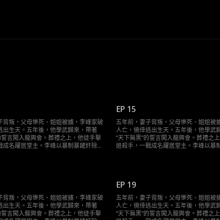
EP 15
子背叛，父母慘死、姐姐被擄，李峰家破
五年前，妻子背叛，父母慘死、姐姐被
逃出生天。五年後，他學武歸來，帶著
人亡，僥倖逃出生天。五年後，他學武
”的誓言闖入龍興會。葬禮之上，他徒手擊
“天下無黑”的誓言闖入龍興會。葬禮之
戰成名躍居堂主。李峰以暴制暴鏟奸除
退殺手，一戰成名躍居堂主。李峰以暴
仇敵—一伏法，當隱藏最深的黑手浮出水
惡。當昔日仇敵—一伏法，當隱藏最深
用自己的方式，還海城一片清明，告慰逝
面，他終將用自己的方式，還海城一片
去的親人。
EP 19
子背叛，父母慘死、姐姐被擄，李峰家破
五年前，妻子背叛，父母慘死、姐姐被
逃出生天。五年後，他學武歸來，帶著
人亡，僥倖逃出生天。五年後，他學武
”的誓言闖入龍興會。葬禮之上，他徒手擊
“天下無黑”的誓言闖入龍興會。葬禮之