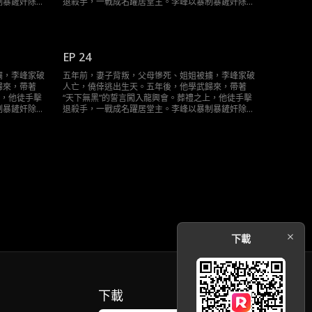
制暴鏟奸除
退殺手，一戰成名躍居堂主。李峰以暴制暴鏟奸除
的黑手浮出水
惡。當昔日仇敵—一伏法，當隱藏最深的黑手浮出水
清明，告慰逝
面，他終將用自己的方式，還海城一片清明，告慰逝
去的親人。
EP 24
擄，李峰家破
五年前，妻子背叛，父母慘死、姐姐被擄，李峰家破
歸來，帶著
人亡，僥倖逃出生天。五年後，他學武歸來，帶著
上，他徒手擊
“天下無黑”的誓言闖入龍興會。葬禮之上，他徒手擊
制暴鏟奸除
退殺手，一戰成名躍居堂主。李峰以暴制暴鏟奸除
的黑手浮出水
惡。當昔日仇敵—一伏法，當隱藏最深的黑手浮出水
清明，告慰逝
面，他終將用自己的方式，還海城一片清明，告慰逝
去的親人。
下載
下載