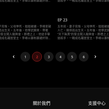
戰成名躍居堂主。李峰以暴制暴鏟奸除
退殺手，一戰成名躍居堂主。李峰以暴
仇敵—一伏法，當隱藏最深的黑手浮出水
惡。當昔日仇敵—一伏法，當隱藏最深
用自己的方式，還海城一片清明，告慰逝
面，他終將用自己的方式，還海城一片
去的親人。
EP 23
子背叛，父母慘死、姐姐被擄，李峰家破
五年前，妻子背叛，父母慘死、姐姐被
逃出生天。五年後，他學武歸來，帶著
人亡，僥倖逃出生天。五年後，他學武
”的誓言闖入龍興會。葬禮之上，他徒手擊
“天下無黑”的誓言闖入龍興會。葬禮之
戰成名躍居堂主。李峰以暴制暴鏟奸除
退殺手，一戰成名躍居堂主。李峰以暴
仇敵—一伏法，當隱藏最深的黑手浮出水
惡。當昔日仇敵—一伏法，當隱藏最深
用自己的方式，還海城一片清明，告慰逝
面，他終將用自己的方式，還海城一片
去的親人。
1
2
3
4
5
6
關於我們
支援中心