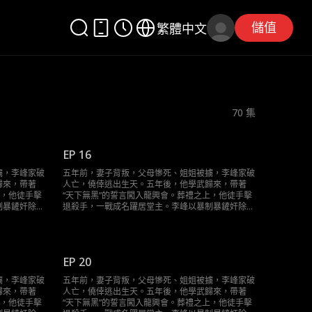
儲值
繁體中文
70
集
EP 16
擄，李峰家破
五年前，妻子背叛，父母慘死、姐姐被擄，李峰家破
歸來，帶著
人亡，僥倖逃出生天。五年後，他學武歸來，帶著
上，他徒手擊
“天下無黑”的誓言闖入龍興會。葬禮之上，他徒手擊
制暴鏟奸除
退殺手，一戰成名躍居堂主。李峰以暴制暴鏟奸除
的黑手浮出水
惡。當昔日仇敵—一伏法，當隱藏最深的黑手浮出水
清明，告慰逝
面，他終將用自己的方式，還海城一片清明，告慰逝
去的親人。
EP 20
擄，李峰家破
五年前，妻子背叛，父母慘死、姐姐被擄，李峰家破
歸來，帶著
人亡，僥倖逃出生天。五年後，他學武歸來，帶著
上，他徒手擊
“天下無黑”的誓言闖入龍興會。葬禮之上，他徒手擊