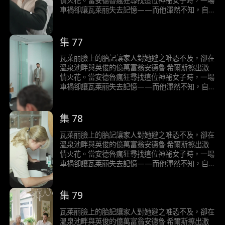
情火花。當安德魯瘋狂尋找這位神祕女子時，一場
車禍卻讓瓦莱丽失去記憶——而他渾然不知，自
己撞傷的正是朝思暮想的她。 如今他將這陌生女
子接回家照料，卻沒發現枕邊人就是踏破鐵鞋無覓
處的命中註定⋯⋯
集 77
瓦莱丽臉上的胎記讓家人對她避之唯恐不及，卻在
溫泉池畔與英俊的億萬富翁安德魯·希爾斯擦出激
情火花。當安德魯瘋狂尋找這位神祕女子時，一場
車禍卻讓瓦莱丽失去記憶——而他渾然不知，自
己撞傷的正是朝思暮想的她。 如今他將這陌生女
子接回家照料，卻沒發現枕邊人就是踏破鐵鞋無覓
處的命中註定⋯⋯
集 78
瓦莱丽臉上的胎記讓家人對她避之唯恐不及，卻在
溫泉池畔與英俊的億萬富翁安德魯·希爾斯擦出激
情火花。當安德魯瘋狂尋找這位神祕女子時，一場
車禍卻讓瓦莱丽失去記憶——而他渾然不知，自
己撞傷的正是朝思暮想的她。 如今他將這陌生女
子接回家照料，卻沒發現枕邊人就是踏破鐵鞋無覓
處的命中註定⋯⋯
集 79
瓦莱丽臉上的胎記讓家人對她避之唯恐不及，卻在
溫泉池畔與英俊的億萬富翁安德魯·希爾斯擦出激