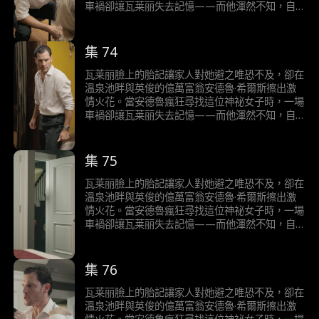
車禍卻讓瓦莱丽失去記憶——而他渾然不知，自
己撞傷的正是朝思暮想的她。 如今他將這陌生女
子接回家照料，卻沒發現枕邊人就是踏破鐵鞋無覓
處的命中註定⋯⋯
集 74
瓦莱丽臉上的胎記讓家人對她避之唯恐不及，卻在
溫泉池畔與英俊的億萬富翁安德魯·希爾斯擦出激
情火花。當安德魯瘋狂尋找這位神祕女子時，一場
車禍卻讓瓦莱丽失去記憶——而他渾然不知，自
己撞傷的正是朝思暮想的她。 如今他將這陌生女
子接回家照料，卻沒發現枕邊人就是踏破鐵鞋無覓
處的命中註定⋯⋯
集 75
瓦莱丽臉上的胎記讓家人對她避之唯恐不及，卻在
溫泉池畔與英俊的億萬富翁安德魯·希爾斯擦出激
情火花。當安德魯瘋狂尋找這位神祕女子時，一場
車禍卻讓瓦莱丽失去記憶——而他渾然不知，自
己撞傷的正是朝思暮想的她。 如今他將這陌生女
子接回家照料，卻沒發現枕邊人就是踏破鐵鞋無覓
處的命中註定⋯⋯
集 76
瓦莱丽臉上的胎記讓家人對她避之唯恐不及，卻在
溫泉池畔與英俊的億萬富翁安德魯·希爾斯擦出激