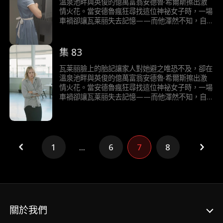
溫泉池畔與英俊的億萬富翁安德魯·希爾斯擦出激
情火花。當安德魯瘋狂尋找這位神祕女子時，一場
車禍卻讓瓦莱丽失去記憶——而他渾然不知，自
己撞傷的正是朝思暮想的她。 如今他將這陌生女
子接回家照料，卻沒發現枕邊人就是踏破鐵鞋無覓
處的命中註定⋯⋯
集 83
瓦莱丽臉上的胎記讓家人對她避之唯恐不及，卻在
溫泉池畔與英俊的億萬富翁安德魯·希爾斯擦出激
情火花。當安德魯瘋狂尋找這位神祕女子時，一場
車禍卻讓瓦莱丽失去記憶——而他渾然不知，自
己撞傷的正是朝思暮想的她。 如今他將這陌生女
子接回家照料，卻沒發現枕邊人就是踏破鐵鞋無覓
處的命中註定⋯⋯
1
...
6
7
8
關於我們