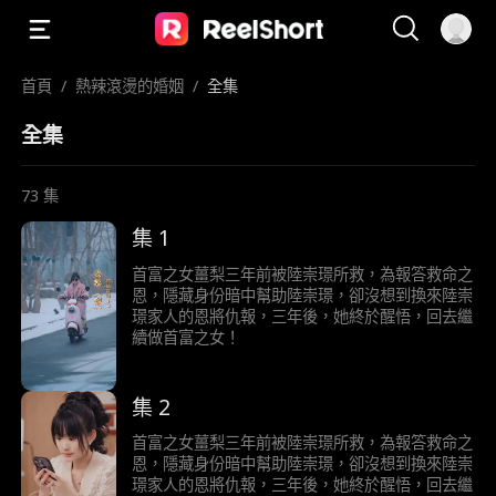
首頁
/
熱辣滾燙的婚姻
/
全集
全集
73
集
集 1
首富之女薑梨三年前被陸崇璟所救，為報答救命之
恩，隱藏身份暗中幫助陸崇璟，卻沒想到換來陸崇
璟家人的恩將仇報，三年後，她終於醒悟，回去繼
續做首富之女！
集 2
首富之女薑梨三年前被陸崇璟所救，為報答救命之
恩，隱藏身份暗中幫助陸崇璟，卻沒想到換來陸崇
璟家人的恩將仇報，三年後，她終於醒悟，回去繼