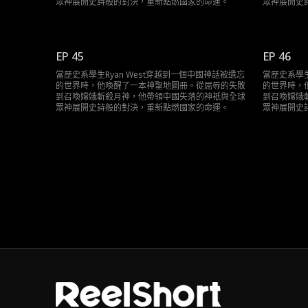
眾神展開史詩般的對決，重新點燃國家的命運。
眾神展開史
EP 45
EP 46
當歷史系學生Ryan West穿越到一個中國神話被遺忘
當歷史系學生
的世界時，他喚醒了一本神聖地圖冊。從屈辱的失敗
的世界時，
到召喚嫦娥斬殺月神，他帶領中國失落的神祇與全球
到召喚嫦娥
眾神展開史詩般的對決，重新點燃國家的命運。
眾神展開史