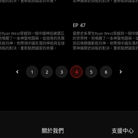
詩般的對決，重新點燃國家的命運。
眾神展開史詩般的對決，重新點燃國家
EP 47
Ryan West穿越到一個中國神話被遺忘
當歷史系學生Ryan West穿越到一個
他喚醒了一本神聖地圖冊。從屈辱的失敗
的世界時，他喚醒了一本神聖地圖冊。
斬殺月神，他帶領中國失落的神祇與全球
到召喚嫦娥斬殺月神，他帶領中國失落
詩般的對決，重新點燃國家的命運。
眾神展開史詩般的對決，重新點燃國家
1
2
3
4
5
6
關於我們
支援中心