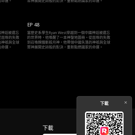
的命運。
眾神展開史詩般的對決，重新點燃國家的命運。
EP 48
中國神話被遺忘
當歷史系學生Ryan West穿越到一個中國神話被遺忘
從屈辱的失敗
的世界時，他喚醒了一本神聖地圖冊。從屈辱的失敗
的神祇與全球
到召喚嫦娥斬殺月神，他帶領中國失落的神祇與全球
的命運。
眾神展開史詩般的對決，重新點燃國家的命運。
下載
下載