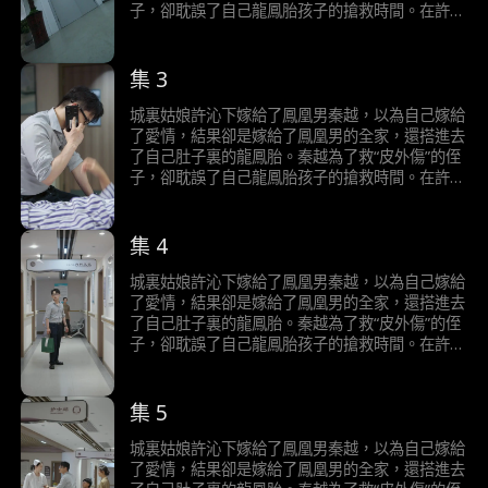
子，卻耽誤了自己龍鳳胎孩子的搶救時間。在許沁
醒悟之後，用自己的智慧和法律武器，復仇了鳳凰
男的全集，讓自己和女兒過上了幸福的生活。
集 3
城裏姑娘許沁下嫁給了鳳凰男秦越，以為自己嫁給
了愛情，結果卻是嫁給了鳳凰男的全家，還搭進去
了自己肚子裏的龍鳳胎。秦越為了救“皮外傷”的侄
子，卻耽誤了自己龍鳳胎孩子的搶救時間。在許沁
醒悟之後，用自己的智慧和法律武器，復仇了鳳凰
男的全集，讓自己和女兒過上了幸福的生活。
集 4
城裏姑娘許沁下嫁給了鳳凰男秦越，以為自己嫁給
了愛情，結果卻是嫁給了鳳凰男的全家，還搭進去
了自己肚子裏的龍鳳胎。秦越為了救“皮外傷”的侄
子，卻耽誤了自己龍鳳胎孩子的搶救時間。在許沁
醒悟之後，用自己的智慧和法律武器，復仇了鳳凰
男的全集，讓自己和女兒過上了幸福的生活。
集 5
城裏姑娘許沁下嫁給了鳳凰男秦越，以為自己嫁給
了愛情，結果卻是嫁給了鳳凰男的全家，還搭進去