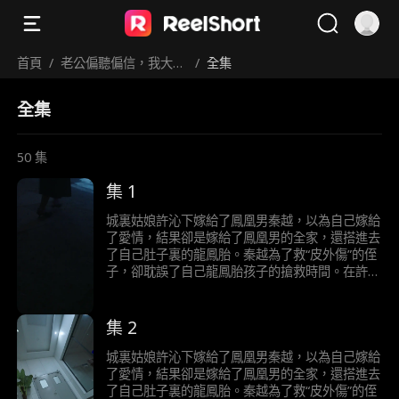
首頁
/
老公偏聽偏信，我大義
/
全集
滅親
全集
50
集
集 1
城裏姑娘許沁下嫁給了鳳凰男秦越，以為自己嫁給
了愛情，結果卻是嫁給了鳳凰男的全家，還搭進去
了自己肚子裏的龍鳳胎。秦越為了救“皮外傷”的侄
子，卻耽誤了自己龍鳳胎孩子的搶救時間。在許沁
醒悟之後，用自己的智慧和法律武器，復仇了鳳凰
男的全集，讓自己和女兒過上了幸福的生活。
集 2
城裏姑娘許沁下嫁給了鳳凰男秦越，以為自己嫁給
了愛情，結果卻是嫁給了鳳凰男的全家，還搭進去
了自己肚子裏的龍鳳胎。秦越為了救“皮外傷”的侄