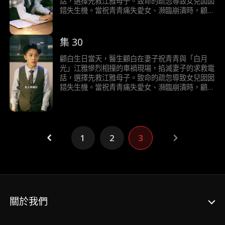
話，選擇先救江雅母子。致命的疏忽導致女兒囡囡
錯失生機。當祝青青痛失愛女、瀕臨崩潰時，顧白
竟斥其“吃醋胡鬧”，甚至決意離婚。 而知曉真相的
江雅，為徹底拆散二人，竟惡意隱瞞囡囡死訊，更
在葬禮上瘋狂鬧場。直到警方介入，冰冷檔案擊碎
集 30
顧白所有僥倖——他親手葬送了女兒性命，跪倒
塵埃，唯餘錐心刺骨的追悔。
顧白生日當天，醫生顧白在妻子祝青青與「白月
光」江雅慘烈相撞的車禍現場，掐滅妻子的求救電
話，選擇先救江雅母子。致命的疏忽導致女兒囡囡
錯失生機。當祝青青痛失愛女、瀕臨崩潰時，顧白
竟斥其“吃醋胡鬧”，甚至決意離婚。 而知曉真相的
江雅，為徹底拆散二人，竟惡意隱瞞囡囡死訊，更
在葬禮上瘋狂鬧場。直到警方介入，冰冷檔案擊碎
顧白所有僥倖——他親手葬送了女兒性命，跪倒
塵埃，唯餘錐心刺骨的追悔。
1
2
3
關於我們