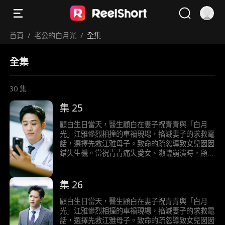
首頁
/
老公的白月光
/
全集
全集
30
集
集 25
顧白生日當天，醫生顧白在妻子祝青青與「白月
光」江雅慘烈相撞的車禍現場，掐滅妻子的求救電
話，選擇先救江雅母子。致命的疏忽導致女兒囡囡
錯失生機。當祝青青痛失愛女、瀕臨崩潰時，顧白
竟斥其“吃醋胡鬧”，甚至決意離婚。 而知曉真相的
江雅，為徹底拆散二人，竟惡意隱瞞囡囡死訊，更
在葬禮上瘋狂鬧場。直到警方介入，冰冷檔案擊碎
集 26
顧白所有僥倖——他親手葬送了女兒性命，跪倒
塵埃，唯餘錐心刺骨的追悔。
顧白生日當天，醫生顧白在妻子祝青青與「白月
光」江雅慘烈相撞的車禍現場，掐滅妻子的求救電
話，選擇先救江雅母子。致命的疏忽導致女兒囡囡