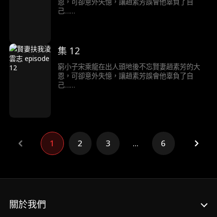
恩，可卻意外失憶，讓趙素芳誤會他辜負了自
己……
集 12
窮小子宋乘龍在出人頭地後不忘賢妻趙素芳的大
恩，可卻意外失憶，讓趙素芳誤會他辜負了自
己……
1
2
3
...
6
關於我們