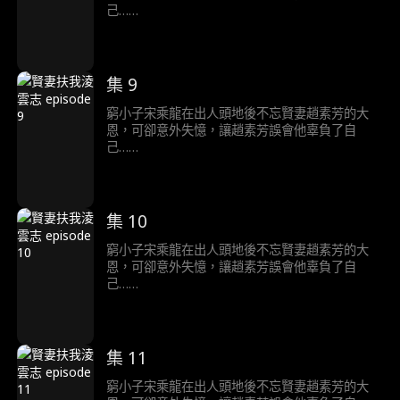
己……
集 9
窮小子宋乘龍在出人頭地後不忘賢妻趙素芳的大
恩，可卻意外失憶，讓趙素芳誤會他辜負了自
己……
集 10
窮小子宋乘龍在出人頭地後不忘賢妻趙素芳的大
恩，可卻意外失憶，讓趙素芳誤會他辜負了自
己……
集 11
窮小子宋乘龍在出人頭地後不忘賢妻趙素芳的大