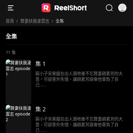
首頁
/
賢妻扶我淩雲志
/
全集
全集
71
集
集 1
窮小子宋乘龍在出人頭地後不忘賢妻趙素芳的大
恩，可卻意外失憶，讓趙素芳誤會他辜負了自
己……
集 2
窮小子宋乘龍在出人頭地後不忘賢妻趙素芳的大
恩，可卻意外失憶，讓趙素芳誤會他辜負了自
己……