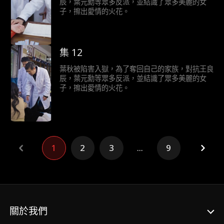
辰，葉元勳等眾多反派，並結識了眾多美麗的女
子，擦出愛情的火花。
集 12
葉秋被陷害入獄，為了奪回自己的家族，對抗王良
辰，葉元勳等眾多反派，並結識了眾多美麗的女
子，擦出愛情的火花。
1
2
3
...
9
關於我們