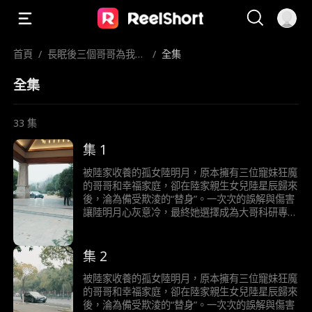
首頁
/
長眠後三個哥哥為我白
/
全集
了頭
全集
33
集
集 1
被陸家收養的孤女陸明月，原本擁有三位寵妹狂魔
的哥哥和幸福家庭，卻在陸家親生女兒陸星辰歸來
後，淪為備受欺淩的“替身”。一次次的誤解與傷害
讓陸明月心灰意冷，最終她選擇成為大哥科研專案
“明月睡眠計畫”的志願者，以三十年沉睡償還養育
之恩，並捐出眼角膜讓失明的二哥重見光明。當她
徹底消失後，陸家人才發現真相，追悔莫及。三十
集 2
年後實驗成功，醒來的陸明月卻已遺忘一切……
被陸家收養的孤女陸明月，原本擁有三位寵妹狂魔
的哥哥和幸福家庭，卻在陸家親生女兒陸星辰歸來
後，淪為備受欺淩的“替身”。一次次的誤解與傷害