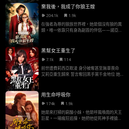
道的是——這位Alpha身上，也帶著足以毀滅
棄我後，我成了你狼王嫂
愛情的可怕詛咒...
204.1k
1.9k
在強者為尊的狼族世界裡，她是個沒有狼的異
類，唯一依靠只有身為副首的伴侶——諾亞。
直到那一天，她親眼目睹諾亞與死敵艾娃的殘
酷背叛，美好世界瞬間粉碎！心碎之際，她落
入一個更霸道的懷抱——諾亞的哥哥、新月狼
黑幫女王重生了
群新歸來的王者：連恩。他從小愛她至今，更
7.1k
114
篤定她就是自己唯一的「命定伴侶」。然而，
當嫉妒的情敵設下陷阱、懷恨在心的前任從中
前世遭費莉西亞欺凌 身分被奪甚至無辜喪命
作梗，兩個世界的巨大鴻溝更將他們狠狠撕
艾莉亞重生歸來 誓言奪回黑手黨千金地位 她
裂……艾拉與連恩能否悍衛愛情，成為彼此最
處處智取羞辱費莉西亞 全力保護身邊摯友 低
終的歸宿？
調展露前世格鬥神技 眾人何時才會發現 她才
是真正黑手黨千金
用生命呼吸你
174k
1.9k
她是來打掃的窮酸小妹，他是呼風喚雨的天王
巨星。一場瘋狂追撞，她把他從死神手裡搶回
來，卻發現這個男人沒有她，真的會死……兩