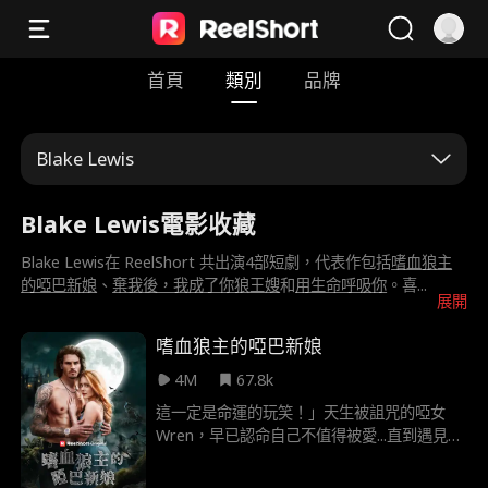
首頁
類別
品牌
Blake Lewis
Blake Lewis電影收藏
Blake Lewis在 ReelShort 共出演4部短劇，代表作包括
嗜血狼主
的啞巴新娘
、
棄我後，我成了你狼王嫂
和
用生命呼吸你
。喜
...
展開
嗜血狼主的啞巴新娘
4M
67.8k
這一定是命運的玩笑！」天生被詛咒的啞女
Wren，早已認命自己不值得被愛...直到遇見那
個狂傲不羈的狼族王者Hunter Silver！ 他竟
宣稱：「妳是我的命定伴侶！」 但Wren不知