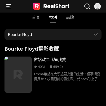
首頁
類別
品牌
Bourke Floyd
Bourke Floyd電影收藏
傲嬌政二代逼我愛
40M
659.2k
Emma希望在大學過著安靜的生活，但事情變
得異常，校園最帥的男生政二代Zach盯上了
她，對她展開無情的霸凌。當兩人意外被困在
船屋裡過夜（而且只有內衣！），艾瑪才發現
這個霸凌者並非她所想的那樣。