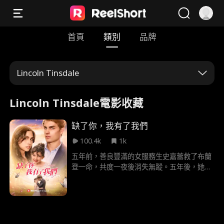
首頁
類別
品牌
Lincoln Tinsdale
Lincoln Tinsdale電影收藏
缺了你，我有了我們
100.4k
1k
五年前，善良豐滿的女服務生史嘉蕾救了布蘭
登一命，共度一夜後消失無蹤。五年後，她帶
著驚天秘密重返故地，而他已成為叱吒風雲的
集團總裁，而他們之間，有一個他從不知道的
可愛女兒。