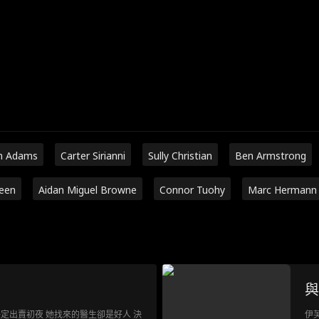
n Adams
Carter Sirianni
Sully Christian
Ben Armstrong
een
Aidan Miguel Browne
Connor Tuohy
Marc Hermann
與
定出賣初夜 她找來的醫生卻是好人 決
伊