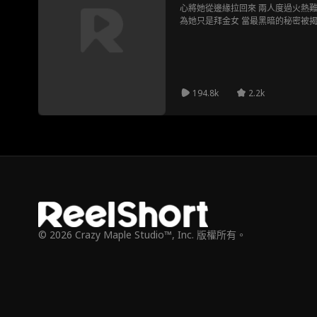
心將她從邊緣拉回來 兩人度過火熱難
為她只是拜金女 當最黑暗的秘密被揭
194.8k
2.2k
© 2026 Crazy Maple Studio™, Inc. 版權所有。