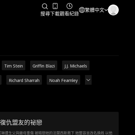
繁體中文
搜尋
下載
觀看紀錄
Tim Stein
Griffin Blazi
J.J. Michaels
Richard Sharrah
Noah Fearnley
復仇盟友的祕戀
芙琳遭生父與繼母重傷 被暗戀她的法蘭西斯救下 她整容並改名換姓 以他