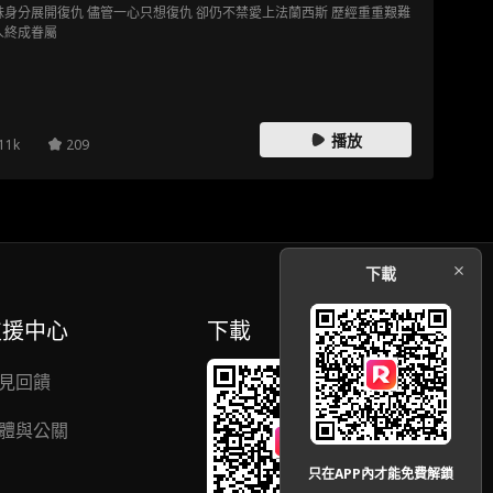
妹身分展開復仇 儘管一心只想復仇 卻仍不禁愛上法蘭西斯 歷經重重艱難
人終成眷屬
播放
11k
209
下載
支援中心
下載
見回饋
體與公關
只在APP內才能免費解鎖