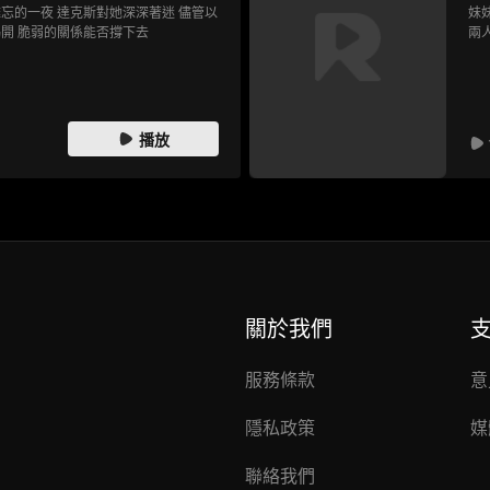
忘的一夜 達克斯對她深深著迷 儘管以
妹
開 脆弱的關係能否撐下去
兩
播放
關於我們
服務條款
意
隱私政策
媒
聯絡我們