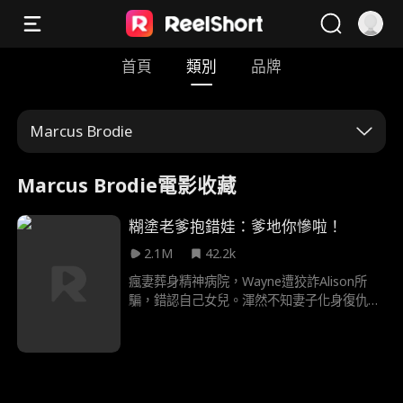
首頁
類別
品牌
Marcus Brodie
Marcus Brodie電影收藏
糊塗老爹抱錯娃：爹地你慘啦！
2.1M
42.2k
瘋妻葬身精神病院，Wayne遭狡詐Alison所
騙，錯認自己女兒。渾然不知妻子化身復仇女
神Scarlett 重生歸來，誓要揭穿Alison的陰
謀，讓其為女兒償命！