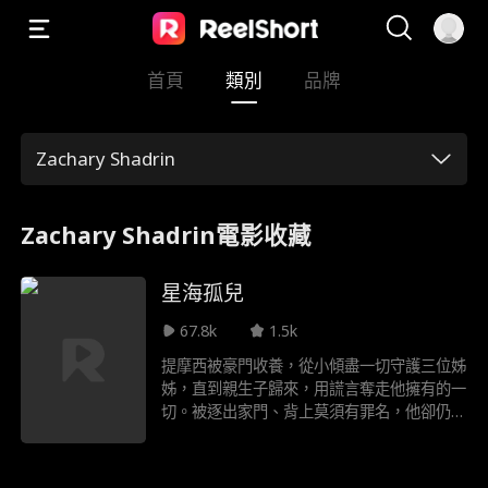
首頁
類別
品牌
Zachary Shadrin
Zachary Shadrin電影收藏
星海孤兒
67.8k
1.5k
提摩西被豪門收養，從小傾盡一切守護三位姊
姊，直到親生子歸來，用謊言奪走他擁有的一
切。被逐出家門、背上莫須有罪名，他卻仍為
家族暗中犧牲，甚至秘密加入極限返航計畫，
帶著稀有基因獨自航向宇宙，為人類尋找新星
球。三十年後，他成為新星球的神；而他的家