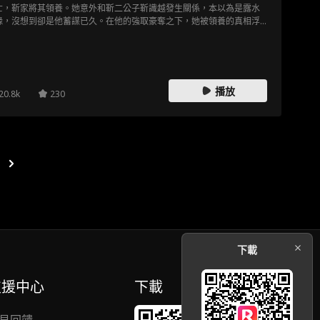
亡，靳家將其領養。她意外和靳二公子靳識越發生關係，本以為是露水
緣，沒想到卻是他蓄謀已久。在他的強取豪奪之下，她被領養的真相浮
水面。
播放
20.8k
230
下載
支援中心
下載