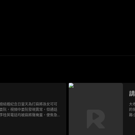
請
媳結婚紀念日當天為打麻將孫女可可
大
姜阮，視頻中姜阮發現異常，但通話
的
李桂英電話均被麻將聲掩蓋，便焦急
難
漠不關心，反指責妻子小題大做拒絕
一
中毒過久身亡。陳朗始終不信，直至
夏
面對這場因疏忽與愚孝釀成的悲劇。
面