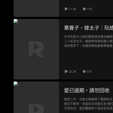
11.8k
150
棄養子，嫁太子：阮
京市阮家大小姐阮糖發現未婚夫顧衡
二人私密生活，顧衡野指責阮糖小題
母的懇求下，阮糖答應給顧衡野最後
的兄弟團一起欺辱打壓阮糖，直到他
京市太子爺，明白自己只是顧家的一
25.3k
375
愛已過期，請勿回收
被虐三年，沈姝主動踹掉了霸總前夫
桃花不斷來，而當前夫哥還在為“被
可及的光。直到霸總放下身段苦苦追
還難。