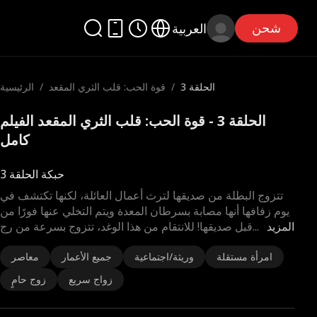
شحن
العربية
الحلقة 3
/
قوة الحب: قلب الثري المقعد
/
الرئيسية
الحلقة 3 - قوة الحب: قلب الثري المقعد الفيلم
كامل
حبكة الحلقة 3
تتزوج البطلة من صديقها لترث أعمال العائلة، لكنها تكتشف في
يوم زفافها أنها مصابة بسرطان المعدة ويتم التخلي عنها فورًا من
المزيد
...
قبل صديقها! للانتقام من هذا الوغد، تتزوج بسرعة من رج
امرأة مستقلة
وريثة/اجتماعية
جميع الأعمار
معاصر
زواج سريع
زوج حامٍ