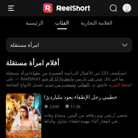
العلامة التجارية
الفئات
الرئيسية
امرأة مستقلة
أفلام امرأة مستقلة
استكشف 233 من الأعمال الدرامية القصيرة من بطولة⁨امرأة مستقلة⁩
على — ReelShort بما في ذلك
⁨حبي في باريس⁩
و
⁨ابتعدوا! أنا الزعيم
اضغط للمزيد
. تشمل الأنواع الشائعة:⁨عاشق م
...
النهائي⁩
و
⁨سنحب من جديد⁩
خطيبي رجل الإطفاء يعود مليارديرًا
2.6M
51.6k
يختفي آرتشر يوم زفافه من أليس، وتشاع وفاته
في انفجار أثناء مهمة إطفاء. يحاول والداها
الجشعان تزويجها من فيليب المريب. وفي الزفاف
الجديد، تلتقي أليس بزوجها أخيرا، لكنه مخطوب