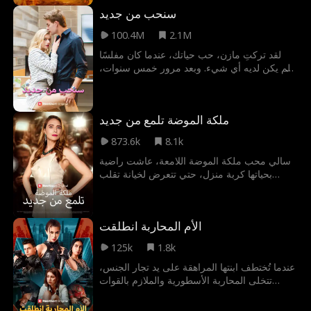
لامرأة أخرى.
سنحب من جديد
100.4M
2.1M
لقد تركتِ مازن، حب حياتك، عندما كان مفلسًا
ولم يكن لديه أي شيء. وبعد مرور خمس سنوات،
أصبح الآن مليارديرًا ويريد شراء شركتك وتحويل
حياتك إلى جحيم. هل ستخبرينه السبب الحقيقي
لتركك له، أم أنه فات الأوان لمنحه فرصة أخرى
ملكة الموضة تلمع من جديد
للحب؟
873.6k
8.1k
سالي محب ملكة الموضة اللامعة، عاشت راضية
بحياتها كربة منزل، حتي تتعرض لخيانة تقلب
موازين حياتها و تعيدها لقلب إمبراطوريتها اللامعة
في عالم الموضة من خلال حفل النجوم و الأناقة
الأم المحاربة انطلقت
125k
1.8k
عندما تُختطف ابنتها المراهقة على يد تجار الجنس،
تتخلى المحاربة الأسطورية والملازم بالقوات
الخاصة فينكس رايان عن حياتها الهادئة كمالكة
مطعم صغير لإنقاذها وتدمير كارتل نافارو.