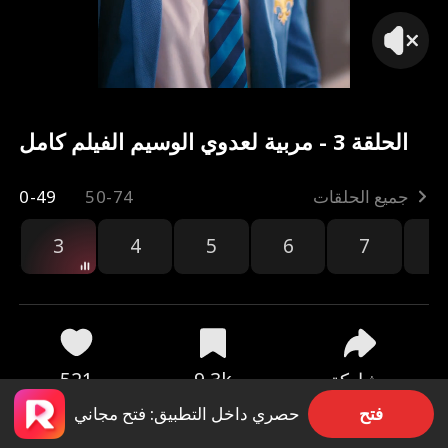
الحلقة 3 - مربية لعدوي الوسيم الفيلم كامل
جميع الحلقات
50-74
0-49
3
4
5
6
7
8
مشاركة
9.3k
521
فتح
حصري داخل التطبيق: فتح مجاني